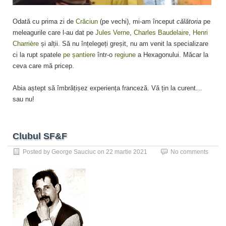
Odată cu prima zi de
Crăciun
(pe vechi), mi-am început
călătoria
pe
meleagurile care l-au dat pe
Jules Verne
,
Charles Baudelaire
,
Henri
Charrière
și alții. Să nu înțelegeți greșit, nu am venit la specializare
ci la rupt spatele
pe șantiere
într-o
regiune
a Hexagonului. Măcar la
ceva care mă pricep.
Abia aștept să îmbrățișez experiența franceză. Vă țin la curent…
sau nu!
Clubul SF&F
Posted by
George Sauciuc
on
22 martie 2021
No comments