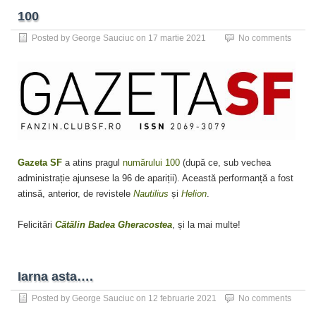
100
Posted by
George Sauciuc
on
17 martie 2021
No comments
Gazeta SF
a atins pragul
numărului 100
(după ce, sub vechea
administrație ajunsese la 96 de apariții). Această performanță a fost
atinsă, anterior, de revistele
Nautilius
și
Helion
.
Felicitări
Cătălin Badea Gheracostea
, și la mai multe!
Iarna asta….
Posted by
George Sauciuc
on
12 februarie 2021
No comments