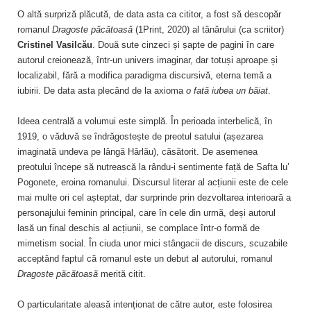
O altă surpriză plăcută, de data asta ca cititor, a fost să descopăr
romanul
Dragoste păcătoasă
(1Print, 2020) al tânărului (ca scriitor)
Cristinel Vasilcău
. Două sute cinzeci și șapte de pagini în care
autorul creionează, într-un univers imaginar, dar totuși aproape și
localizabil, fără a modifica paradigma discursivă, eterna temă a
iubirii. De data asta plecând de la axioma
o fată iubea un băiat
.
Ideea centrală a volumui este simplă. În perioada interbelică, în
1919, o văduvă se îndrăgostește de preotul satului (așezarea
imaginată undeva pe lângă Hârlău), căsătorit. De asemenea
preotului începe să nutrească la rându-i sentimente față de Safta lu’
Pogonete, eroina romanului. Discursul literar al acțiunii este de cele
mai multe ori cel așteptat, dar surprinde prin dezvoltarea interioară a
personajului feminin principal, care în cele din urmă, deși autorul
lasă un final deschis al acțiunii, se complace într-o formă de
mimetism social. În ciuda unor mici stângacii de discurs, scuzabile
acceptând faptul că romanul este un debut al autorului, romanul
Dragoste păcătoasă
merită citit.
O particularitate aleasă intenționat de către autor, este folosirea