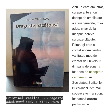
Anul în care am intrat,
cu speranțe și cu
dorințe de ameliorare
a stării generale, mi-a
adus, chiar de la
început, câteva
surprize plăcute.
Prima, și care a
contat enorm pentru
vanitatea mea de
creator de universuri
din pana de scris, a
fost cea de
acceptare
ca membru
în
Societatea Scriitorilor
Bucovineni. Am mai
spus-o și-o mai spun,
Cristinel Vasilcău
-
Dragoste
înseamnă
enorm
păcătoasă
(ed. 1Print, 2020)
pentru mine.