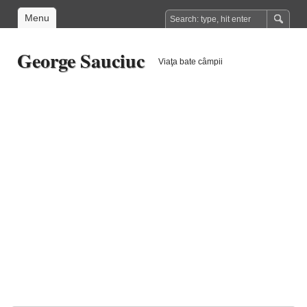
Menu
George Sauciuc
Viaţa bate câmpii