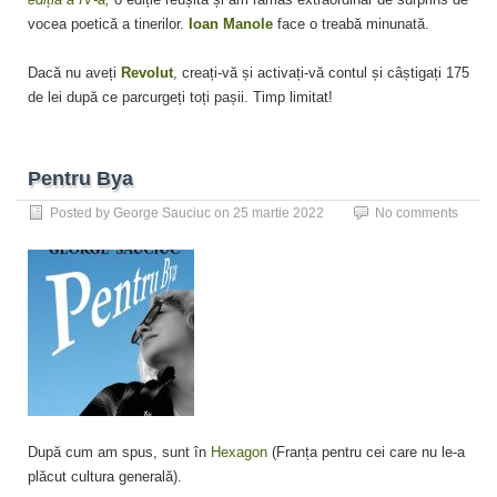
vocea poetică a tinerilor.
Ioan Manole
face o treabă minunată.
Dacă nu aveți
Revolut
, creați-vă și activați-vă contul și câștigați 175
de lei după ce parcurgeți toți pașii. Timp limitat!
Pentru Bya
Posted by
George Sauciuc
on
25 martie 2022
No comments
După cum am spus, sunt în
Hexagon
(Franța pentru cei care nu le-a
plăcut cultura generală).