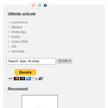
Ultimile articole
Lumină rece
Gânduri
Pentru Bya
Franța
Clubul SF&F
100
Iarna asta….
Recomand