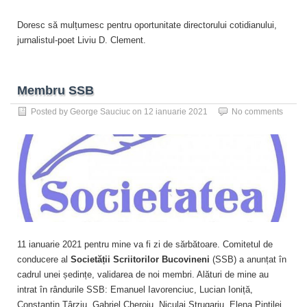
Doresc să mulțumesc pentru oportunitate directorului cotidianului,
jurnalistul-poet Liviu D. Clement.
Membru SSB
Posted by
George Sauciuc
on
12 ianuarie 2021
No comments
11 ianuarie 2021 pentru mine va fi zi de sărbătoare. Comitetul de
conducere al
Societății Scriitorilor Bucovineni
(SSB) a anunțat în
cadrul unei ședințe, validarea de noi membri. Alături de mine au
intrat în rândurile SSB: Emanuel Iavorenciuc, Lucian Ioniță,
Constantin Târziu, Gabriel Cheroiu, Niculai Strugariu, Elena Pintilei