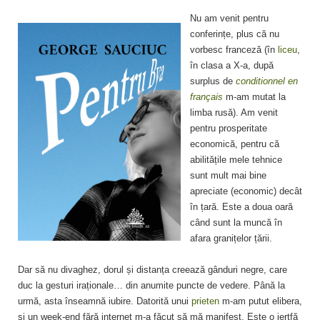
Nu am venit pentru
conferințe, plus că nu
vorbesc franceză (în
liceu
,
în clasa a X-a, după
surplus de
conditionnel en
français
m-am mutat la
limba rusă). Am venit
pentru prosperitate
economică, pentru că
abilitățile mele tehnice
sunt mult mai bine
apreciate (economic) decât
în țară. Este a doua oară
când sunt la muncă în
afara granițelor țării.
Dar să nu divaghez, dorul și distanța creează gânduri negre, care
duc la gesturi iraționale… din anumite puncte de vedere. Până la
urmă, asta înseamnă iubire. Datorită unui
prieten
m-am putut elibera,
și un week-end fără internet m-a făcut să mă manifest. Este o jertfă