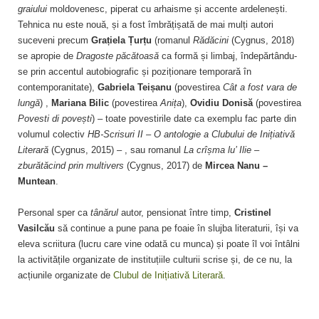
graiului
moldovenesc, piperat cu arhaisme și accente ardelenești.
Tehnica nu este nouă, și a fost îmbrățișată de mai mulți autori
suceveni precum
Grațiela Țurțu
(romanul
Rădăcini
(Cygnus, 2018)
se apropie de
Dragoste păcătoasă
ca formă și limbaj, îndepărtându-
se prin accentul autobiografic și poziționare temporară în
contemporanitate),
Gabriela Teișanu
(povestirea
Cât a fost vara de
lungă
) ,
Mariana Bilic
(povestirea
Anița
),
Ovidiu Donisă
(povestirea
Povesti di povești
) – toate povestirile date ca exemplu fac parte din
volumul colectiv
HB-Scrisuri II – O antologie a Clubului de Inițiativă
Literară
(Cygnus, 2015) – , sau romanul
La crîșma lu’ Ilie –
zburătăcind prin multivers
(Cygnus, 2017) de
Mircea Nanu –
Muntean
.
Personal sper ca
tânărul
autor, pensionat între timp,
Cristinel
Vasilcău
să continue a pune pana pe foaie în slujba literaturii, își va
eleva scriitura (lucru care vine odată cu munca) și poate îl voi întâlni
la activitățile organizate de instituțiile culturii scrise și, de ce nu, la
acțiunile organizate de
Clubul de Inițiativă Literară
.