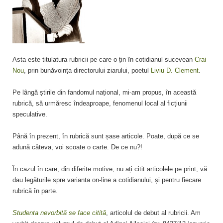
Asta este titulatura rubricii pe care o țin în cotidianul sucevean
Crai
Nou
, prin bunăvoința directorului ziarului, poetul
Liviu D. Clement
.
Pe lângă știrile din fandomul național, mi-am propus, în această
rubrică, să urmăresc îndeaproape, fenomenul local al ficțiunii
speculative.
Până în prezent, în rubrică sunt șase articole. Poate, după ce se
adună câteva, voi scoate o carte. De ce nu?!
În cazul în care, din diferite motive, nu ați citit articolele pe print, vă
dau legăturile spre varianta on-line a cotidianului, și pentru fiecare
rubrică în parte.
Studenta nevorbită se face citită
, articolul de debut al rubricii. Am