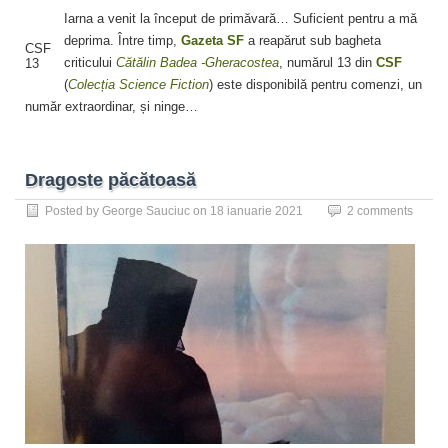
Iarna a venit la început de primăvară… Suficient pentru a mă
deprima. Între timp,
Gazeta SF
a reapărut sub bagheta
CSF
criticului
Cătălin Badea -Gheracostea
, numărul 13 din
CSF
13
(
Colecția Science Fiction
) este disponibilă pentru comenzi, un
număr extraordinar, și ninge…
Dragoste păcătoasă
Posted by
George Sauciuc
on
18 ianuarie 2021
2 comments