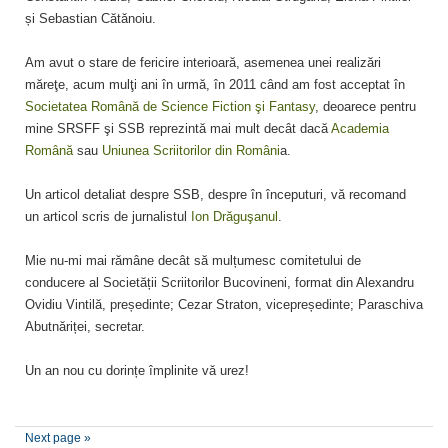
și Sebastian Cătănoiu.
Am avut o stare de fericire interioară, asemenea unei realizări
măreţe, acum mulţi ani în urmă, în 2011 când am fost acceptat în
Societatea Română de Science Fiction şi Fantasy
, deoarece pentru
mine SRSFF şi SSB reprezintă mai mult decât dacă
Academia
Română
sau
Uniunea Scriitorilor din Români
a.
Un articol detaliat despre SSB, despre în începuturi, vă recomand
un articol scris de jurnalistul
Ion Drăguşanul
.
Mie nu-mi mai rămâne decât să mulțumesc comitetului de
conducere al Societății Scriitorilor Bucovineni, format din Alexandru
Ovidiu Vintilă, președinte; Cezar Straton, vicepreședinte; Paraschiva
Abutnăriței, secretar.
Un an nou cu dorințe împlinite vă urez!
Next page »