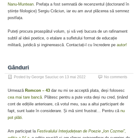
Nanu-Muntean
. Prefața a fost semnată de recenzentul (doctorand în
științe filologice) Sergiu Crăciun, iar eu am avut plăcerea să semnez
postfața.
Puteți procura proaspătul volum, și vă veți bucura de un rafinament
subtil al ideii poetice, o etalare a sufletului format de educație
militară, juridică și inginerească. Contactați-l cu încredere pe
autor!
Gânduri
Posted by
George Sauciuc
on
13 mai 2022
No comments
Urmează
Romcon – 43
dar nu mi se acceptă plata, deși folosesc
cea mai tare bancă
. Plătesc pentru a pute vota deși nu cred, ținând
cont de edițiile anterioare, că votul meu, sau a altui participant de
fapt, sunt luate în considerare. Și mă simt frustrat… Pentru că
nu
pot plăti
.
Am participat la
Festivalului Interjudețean de Poezie „Ion Cozmei”,
ediția a IV-a,
o ediție reușită și am rămas extraordinar de surprins de