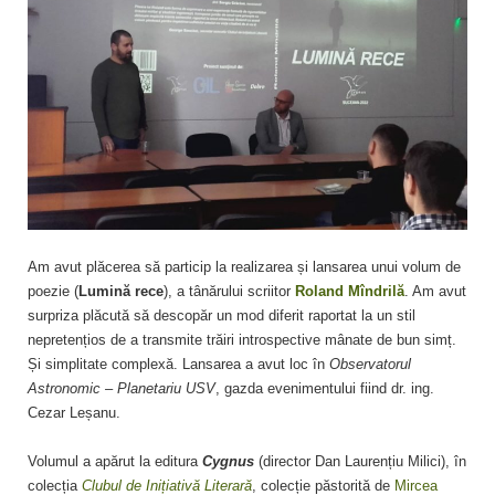
Am avut plăcerea să particip la realizarea și lansarea unui volum de
poezie (
Lumină rece
), a tânărului scriitor
Roland Mîndrilă
. Am avut
surpriza plăcută să descopăr un mod diferit raportat la un stil
nepretențios de a transmite trăiri introspective mânate de bun simț.
Și simplitate complexă. Lansarea a avut loc în
Observatorul
Astronomic – Planetariu USV
, gazda evenimentului fiind dr. ing.
Cezar Leșanu.
Volumul a apărut la editura
Cygnus
(director Dan Laurențiu Milici), în
colecția
Clubul de Inițiativă Literară
, colecție păstorită de
Mircea