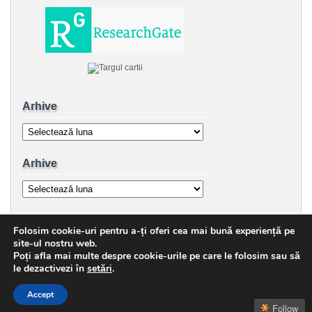
Arhive
Arhive
Arhive
Arhive
Folosim cookie-uri pentru a-ți oferi cea mai bună experiență pe
Copyright © 2026 George Sauciuc | Powered by
zBench
and
WordPress
site-ul nostru web.
Poți afla mai multe despre cookie-urile pe care le folosim sau să
le dezactivezi în
setări
.
Accept
↑
Top
Follow