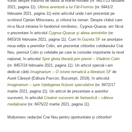
vorbit despre volumul de debut al Adinei Ailoaiei (nr. 8427/13 ianuarie
2021, pagina 11).
Ultima aventură a lui Făt-Frumos
(nr. 8441/2
februarie 2021, pagina 11) este articolul unde l-am prezentat pe
scriitorul Ciprian Mitoceanu, și viitorul lui roman. Despre clubul care
mi-a făcut intrarea în fandomul românesc, Cygnus-Quasar, am făcut
o prezentare în articolul
Cygnus-Quasar şi aleea amintirilor
(nr.
8453/16 februarie 2021, pagina 11). Cum în
Gazeta SF
se anunțase
noua ediție a premiilor Colin, am prezentat cititorilor cotidianului Crai
Nou, premiul Colin și celelalte pe care le consider importante la nivel
național, în articolul
Spre gloria literară prin premii – Vladimir Colin
(nr. 8457/24 februarie 2021, pagina 11). Un articol special i-am
dedicat cărții
Imaginarium – O istorie tematică a literaturii SF
de
Aurel Căreșel (Editura Pavcon, Bucureşti, 2019), în articolul
Imaginarium – spre înţelegerea ficţiunii speculative
(nr. 8472/17
martie 2021, pagina 11). Un articol de prezentare a autorilor
suceveni, în articolul
Creatori suceveni de fantastică – câteva
medalioane
(nr. 8475/22 martie 2021, pagina 11).
Mulțumesc redacției Crai Nou pentru oportunitate și cititorilor!