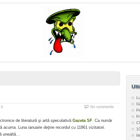
Ult
L
G
15
No comments
Pe
Fr
ectronice de literatură şi artă speculativă
Gazeta SF
. Ca număr
C
ă acuma. Luna ianuarie deţine recordul cu 11861 vizitatori.
1
ă unealtă…
Ia