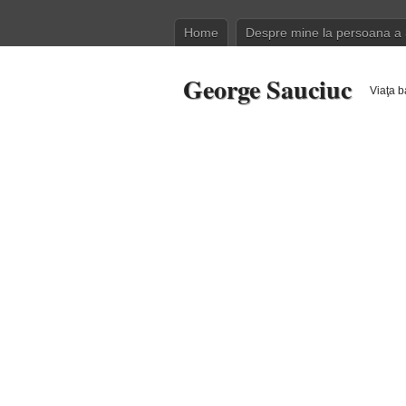
Home
Despre mine la persoana a 
George Sauciuc
Viaţa b