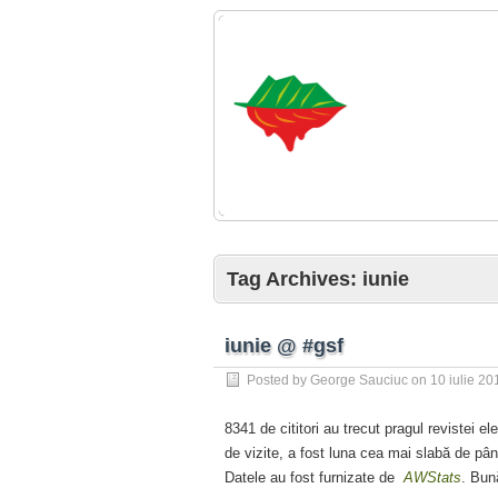
Tag Archives:
iunie
iunie @ #gsf
Posted by
George Sauciuc
on
10 iulie 20
8341 de cititori au trecut pragul revistei el
de vizite, a fost luna cea mai slabă de pân
Datele au fost furnizate de
AWStats
. Bun