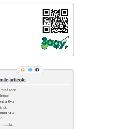
imile articole
umină rece
ânduri
ntru Bya
anța
lubul SF&F
00
rna asta….