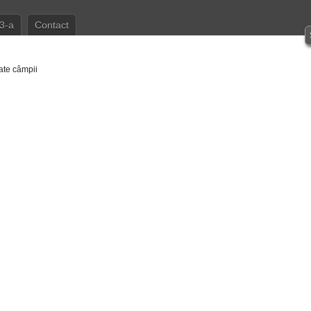
3-a
Contact
ate câmpii