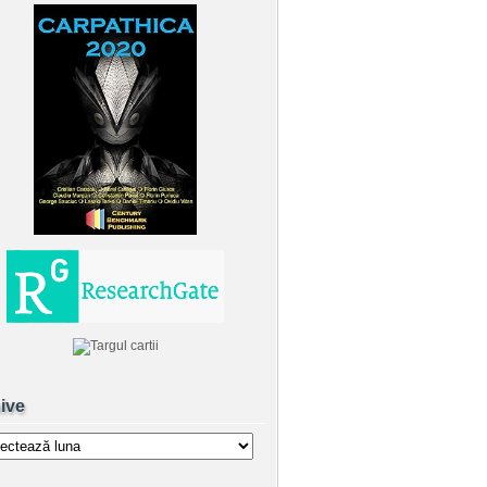
ive
e