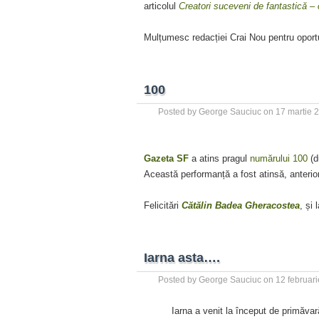
articolul
Creatori suceveni de fantastică 
Mulțumesc redacției Crai Nou pentru oportuni
100
Posted by
George Sauciuc
on
17 martie 
Gazeta SF
a atins pragul
numărului 100
(d
Această performanță a fost atinsă, anterior
Felicitări
Cătălin Badea Gheracostea
, și 
Iarna asta….
Posted by
George Sauciuc
on
12 februar
Iarna a venit la început de primăva