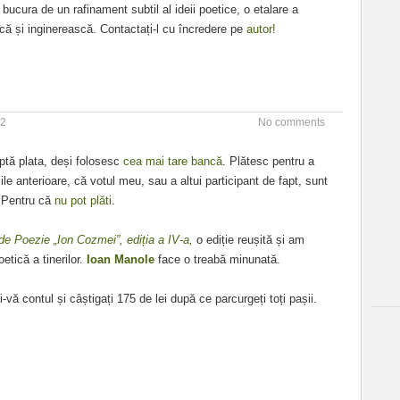
bucura de un rafinament subtil al ideii poetice, o etalare a
dică și inginerească. Contactați-l cu încredere pe
autor!
22
No comments
tă plata, deși folosesc
cea mai tare bancă
. Plătesc pentru a
ile anterioare, că votul meu, sau a altui participant de fapt, sunt
… Pentru că
nu pot plăti
.
 de Poezie „Ion Cozmei”, ediția a IV-a,
o ediție reușită și am
tică a tinerilor.
Ioan Manole
face o treabă minunată.
ți-vă contul și câștigați 175 de lei după ce parcurgeți toți pașii.