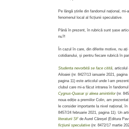
Pe lângă știrile din fandomul național, mi
fenomenul local al ficțiunii speculative.
Până în prezent, în rubrică sunt șase arti
nu?!
În cazul în care, din diferite motive, nu ați 
cotidianului, și pentru fiecare rubrică în par
Studenta nevorbită se face citită
, articolu
Ailoaiei (nr. 8427/13 ianuarie 2021, pagina
pagina 11) este articolul unde l-am prezenta
clubul care mi-a făcut intrarea în fandomu
Cygnus-Quasar şi aleea amintirilor
(nr. 84
noua ediție a premiilor Colin, am prezentat c
le consider importante la nivel național, în 
8457/24 februarie 2021, pagina 11). Un arti
literaturii SF
de Aurel Căreșel (Editura Pavc
ficţiunii speculative
(nr. 8472/17 martie 202