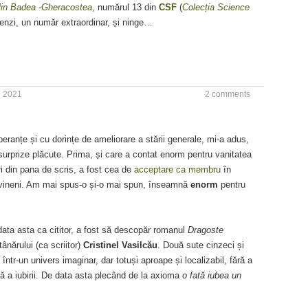
lin Badea -Gheracostea
, numărul 13 din
CSF
(
Colecția Science
menzi, un număr extraordinar, și ninge…
e 2021
2 comments
peranțe și cu dorințe de ameliorare a stării generale, mi-a adus,
surprize plăcute. Prima, și care a contat enorm pentru vanitatea
i din pana de scris, a fost cea de
acceptare ca membru
în
covineni. Am mai spus-o și-o mai spun, înseamnă
enorm
pentru
data asta ca cititor, a fost să descopăr romanul
Dragoste
tânărului (ca scriitor)
Cristinel Vasilcău
. Două sute cinzeci și
într-un univers imaginar, dar totuși aproape și localizabil, fără a
ă a iubirii. De data asta plecând de la axioma
o fată iubea un