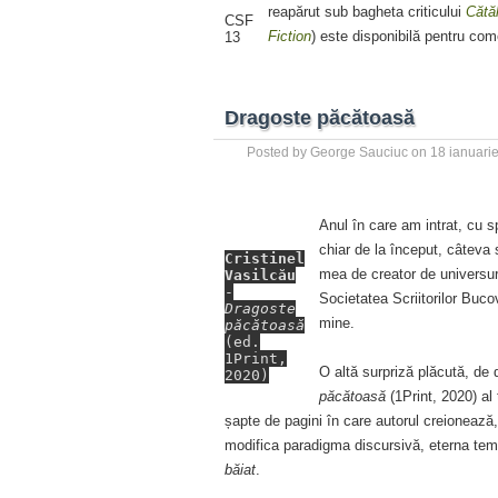
reapărut sub bagheta criticului
Cătă
CSF
Fiction
) este disponibilă pentru co
13
Dragoste păcătoasă
Posted by
George Sauciuc
on
18 ianuari
Anul în care am intrat, cu s
chiar de la început, câteva 
Cristinel
mea de creator de universur
Vasilcău
-
Societatea Scriitorilor Bu
Dragoste
mine.
păcătoasă
(ed.
1Print,
O altă surpriză plăcută, de 
2020)
păcătoasă
(1Print, 2020) al 
șapte de pagini în care autorul creionează, 
modifica paradigma discursivă, eterna tem
băiat
.