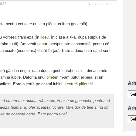
2022
No comments
ța pentru cei care nu le-a plăcut cultura generală).
nu vorbesc franceză (în
liceu
, în clasa a X-a, după surplus de
mba rusă). Am venit pentru prosperitate economică, pentru că
e apreciate (economic) decât în țară. Este a doua oară când sunt
ază gânduri negre, care duc la gesturi iraționale… din anumite
amnă iubire. Datorită unui
prieten
m-am putut elibera, și un
Arh
fest. Este o jertfă pe altarul iubirii.
Lectură plăcută!
Arhiv
ul că nu am mai apucat să facem Poezie pe genunchi, pentru că
ază teama, îți ofer această lucrare. Mi-e dor de tine și nu am
Arh
-te de această carte. Este pentru tine!
Arhiv