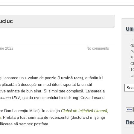
uciuc
Ult
L
G
rie 2022
No comments
Pe
Fr
C
1
Ia
 și lansarea unui volum de poezie (
Lumină rece
), a tânărului
 plăcută să descopăr un mod diferit raportat la un stil
ective mânate de bun simț. Și simplitate complexă. Lansarea a
netariu USV
, gazda evenimentului fiind dr. ing. Cezar Leșanu.
or Dan Laurențiu Milici), în colecția
Clubul de Inițiativă Literară
,
n
. Prefața a fost semnată de recenzentul (doctorand în științe
Re
 plăcerea să semnez postfața.