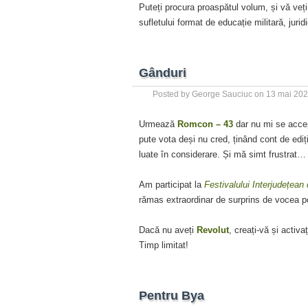
Puteți procura proaspătul volum, și vă veți 
sufletului format de educație militară, juri
Gânduri
Posted by
George Sauciuc
on
13 mai 20
Urmează
Romcon – 43
dar nu mi se accep
pute vota deși nu cred, ținând cont de ediți
luate în considerare. Și mă simt frustrat
Am participat la
Festivalului Interjudețean
rămas extraordinar de surprins de vocea poe
Dacă nu aveți
Revolut
, creați-vă și activa
Timp limitat!
Pentru Bya