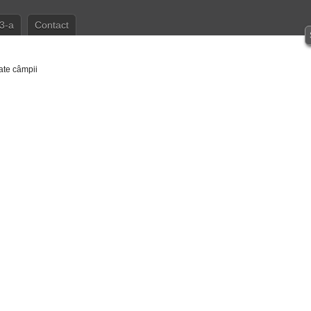
3-a
Contact
ate câmpii