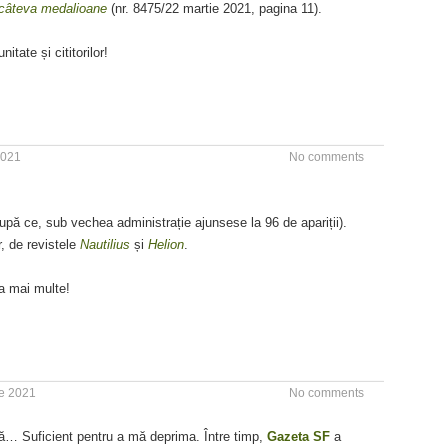
– câteva medalioane
(nr. 8475/22 martie 2021, pagina 11).
tate și cititorilor!
2021
No comments
upă ce, sub vechea administrație ajunsese la 96 de apariții).
, de revistele
Nautilius
și
Helion
.
la mai multe!
ie 2021
No comments
ră… Suficient pentru a mă deprima. Între timp,
Gazeta SF
a