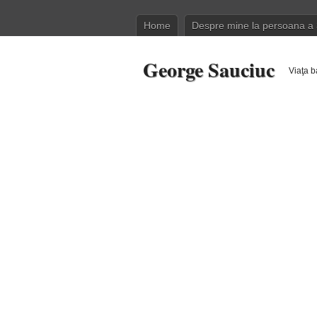
Home
Despre mine la persoana a 
George Sauciuc
Viaţa b