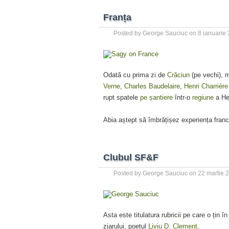
Franța
Posted by
George Sauciuc
on
8 ianuarie
Odată cu prima zi de
Crăciun
(pe vechi), 
Verne
,
Charles Baudelaire
,
Henri Charrière
rupt spatele
pe șantiere
într-o
regiune
a He
Abia aștept să îmbrățișez experiența fran
Clubul SF&F
Posted by
George Sauciuc
on
22 martie 
Asta este titulatura rubricii pe care o țin 
ziarului, poetul
Liviu D. Clement
.