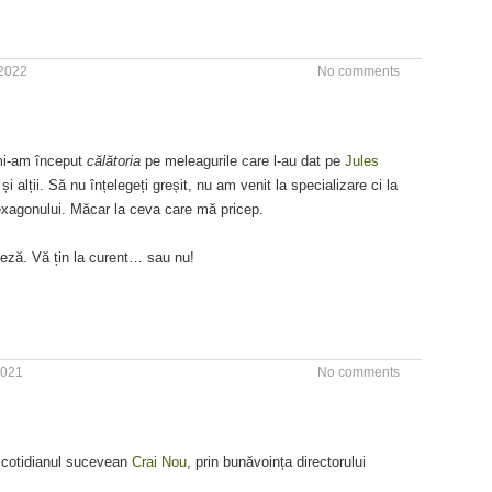
 2022
No comments
mi-am început
călătoria
pe meleagurile care l-au dat pe
Jules
și alții. Să nu înțelegeți greșit, nu am venit la specializare ci la
xagonului. Măcar la ceva care mă pricep.
ceză. Vă țin la curent… sau nu!
2021
No comments
în cotidianul sucevean
Crai Nou
, prin bunăvoința directorului