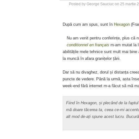
Posted by
George Sauciuc
on
25 martie 
După cum am spus, sunt în
Hexagon
(Fran
Nu am venit pentru conferințe, plus că 
conditionnel en français
m-am mutat la li
abilitățile mele tehnice sunt mult mai bin
la muncă în afara granițelor țării.
Dar să nu divaghez, dorul și distanța cree
puncte de vedere. Până la urmă, asta înse
week-end fără internet m-a făcut să mă mani
Fiind în Hexagon, și plecând de la fapt
mă doare tăcerea ta, ceea ce-mi accentue
alt mod de-ați spune acest lucru. Bucură