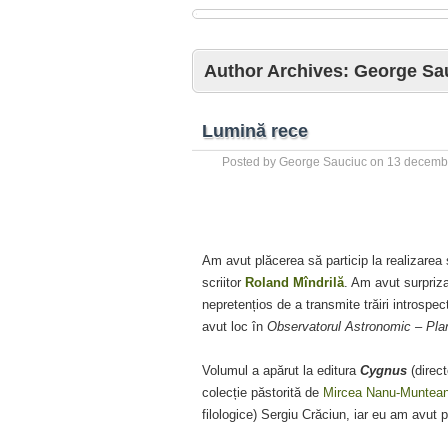
Author Archives:
George Sa
Lumină rece
Posted by
George Sauciuc
on
13 decemb
Am avut plăcerea să particip la realizarea
scriitor
Roland Mîndrilă
. Am avut surpriza
nepretențios de a transmite trăiri introsp
avut loc în
Observatorul Astronomic – Pla
Volumul a apărut la editura
Cygnus
(direct
colecție păstorită de
Mircea Nanu-Muntea
filologice) Sergiu Crăciun, iar eu am avut