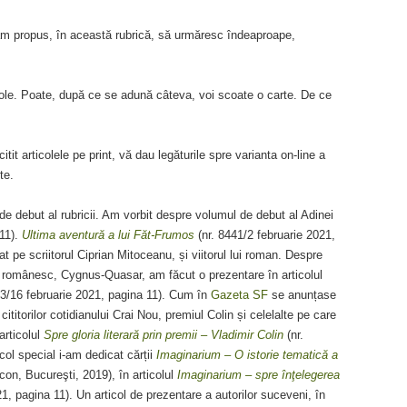
-am propus, în această rubrică, să urmăresc îndeaproape,
cole. Poate, după ce se adună câteva, voi scoate o carte. De ce
citit articolele pe print, vă dau legăturile spre varianta on-line a
te.
l de debut al rubricii. Am vorbit despre volumul de debut al Adinei
 11).
Ultima aventură a lui Făt-Frumos
(nr. 8441/2 februarie 2021,
t pe scriitorul Ciprian Mitoceanu, și viitorul lui roman. Despre
l românesc, Cygnus-Quasar, am făcut o prezentare în articolul
53/16 februarie 2021, pagina 11). Cum în
Gazeta SF
se anunțase
ititorilor cotidianului Crai Nou, premiul Colin și celelalte pe care
articolul
Spre gloria literară prin premii – Vladimir Colin
(nr.
col special i-am dedicat cărții
Imaginarium – O istorie tematică a
on, Bucureşti, 2019), în articolul
Imaginarium – spre înţelegerea
1, pagina 11). Un articol de prezentare a autorilor suceveni, în