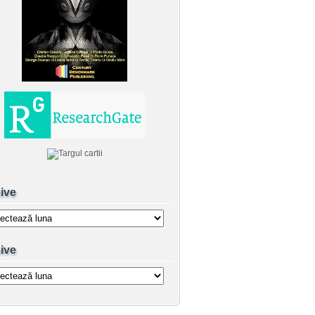
ive
e
ive
e