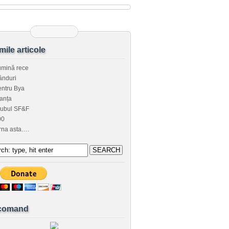
imile articole
umină rece
ânduri
ntru Bya
anța
lubul SF&F
00
rna asta….
comand