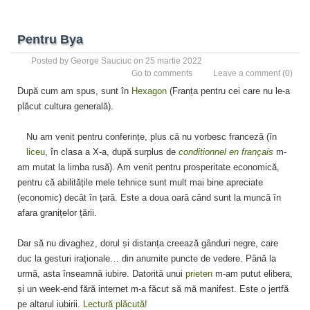
Pentru Bya
Posted by
George Sauciuc
on 25 martie 2022
Go to comments
Leave a comment
(0)
După cum am spus, sunt în
Hexagon
(Franța pentru cei care nu le-a
plăcut cultura generală).
Nu am venit pentru conferințe, plus că nu vorbesc franceză (în
liceu
, în clasa a X-a, după surplus de
conditionnel en français
m-
am mutat la limba rusă). Am venit pentru prosperitate economică,
pentru că abilitățile mele tehnice sunt mult mai bine apreciate
(economic) decât în țară. Este a doua oară când sunt la muncă în
afara granițelor țării.
Dar să nu divaghez, dorul și distanța creează gânduri negre, care
duc la gesturi iraționale… din anumite puncte de vedere. Până la
urmă, asta înseamnă iubire. Datorită unui
prieten
m-am putut elibera,
și un week-end fără internet m-a făcut să mă manifest. Este o jertfă
pe altarul iubirii.
Lectură plăcută!