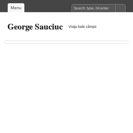
Menu
George Sauciuc
Viaţa bate câmpii