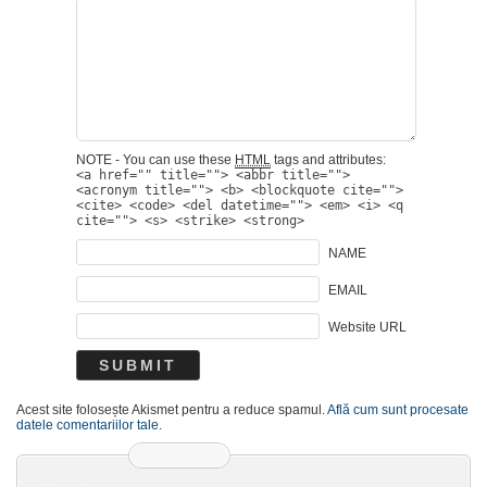
NOTE - You can use these
HTML
tags and attributes:
<a href="" title=""> <abbr title="">
<acronym title=""> <b> <blockquote cite="">
<cite> <code> <del datetime=""> <em> <i> <q
cite=""> <s> <strike> <strong>
NAME
EMAIL
Website URL
Acest site folosește Akismet pentru a reduce spamul.
Află cum sunt procesate
datele comentariilor tale
.