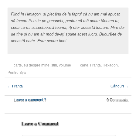
Fiind în Hexagon, și plecând de la faptul că nu am mai apucat
să facem Poezie pe genunchi, pentru că mă doare tăcerea ta,
ceea ce-mi accentuează teama, îți ofer această lucrare. Mi-e dor
de tine și nu am alt mod de-ați spune acest lucru. Bucură-te de
această carte. Este pentru tine!
carte
,
eu despre mine
,
stiri
,
volume
carte
,
Franța
,
Hexagon
,
Pentru Bya
←
Franța
Gânduri
→
Leave a comment ?
0 Comments.
Leave a Comment