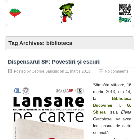
Tag Archives:
biblioteca
Dispensarul SF: Povestiri şi eseuri
Posted by
George Sauciuc
on
11 martie 2013
No comments
Sâmbăta viitoare, 16
martie 2013, ora 14,
la
Biblioteca
Bucovinei I. G.
Sbiera
, sala
Elena
Greculesei
. va avea
loc lansare de carte
semnată