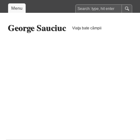
Menu
George Sauciuc
Viaţa bate câmpii