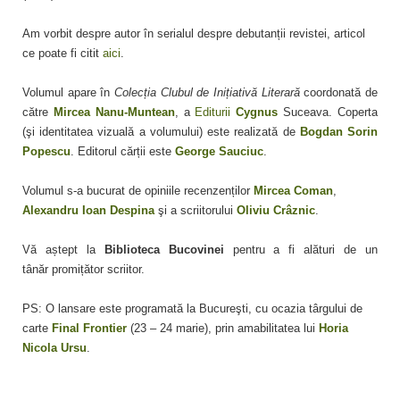
Am vorbit despre autor în serialul despre debutanții revistei, articol
ce poate fi citit
aici
.
Volumul apare în
Colecția Clubul de Inițiativă Literară
coordonată de
către
Mircea Nanu-Muntean
, a
Editurii
Cygnus
Suceava. Coperta
(şi identitatea vizuală a volumului) este realizată de
Bogdan Sorin
Popescu
. Editorul cărții este
George Sauciuc
.
Volumul s-a bucurat de opiniile recenzenților
Mircea Coman
,
Alexandru Ioan Despina
şi a scriitorului
Oliviu Crâznic
.
Vă aștept la
Biblioteca Bucovinei
pentru a fi alături de un
tânăr promițător scriitor.
PS: O lansare este programată la Bucureşti, cu ocazia târgului de
carte
Final Frontier
(23 – 24 marie), prin amabilitatea lui
Horia
Nicola Ursu
.