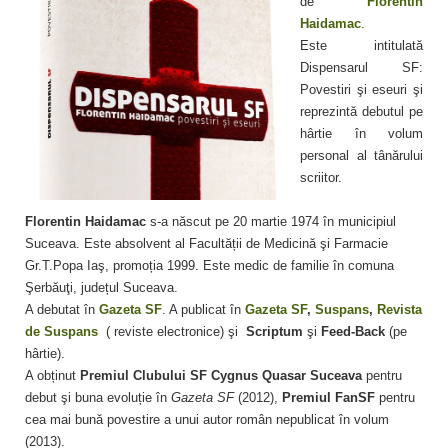
de
Florentin
Haidamac
.
Este intitulată
Dispensarul SF:
Povestiri şi eseuri şi
reprezintă debutul pe
hârtie în volum
personal al tânărului
scriitor.
Florentin Haidamac
s-a născut pe 20 martie 1974 în municipiul
Suceava. Este absolvent al Facultății de Medicină şi Farmacie
Gr.T.Popa Iaş, promoția 1999. Este medic de familie în comuna
Şerbăuţi, județul Suceava.
A debutat în
Gazeta SF
. A publicat în
Gazeta SF
,
Suspans
,
Revista
de Suspans
( reviste electronice) şi
Scriptum
şi
Feed-Back
(pe
hârtie).
A obținut
Premiul Clubului SF Cygnus Quasar Suceava
pentru
debut şi buna evoluție în
Gazeta SF
(2012),
Premiul FanSF
pentru
cea mai bună povestire a unui autor român nepublicat în volum
(2013).