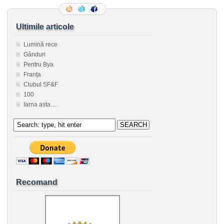
Ultimile articole
Lumină rece
Gânduri
Pentru Bya
Franța
Clubul SF&F
100
Iarna asta….
Recomand