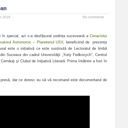
ean
ie 2018
No comments
rii în special, azi s-a desfășurat ședința suceveană a
Cenaclului
vatorul Astronomic – Planeteriul USV
, beneficiind de prezența
ral este o inițiativă ce este susținută de Lectoratul de limbă
 din Suceava din cadrul Universităţii „Yuriy Fedkovych”, Centrul
rnăuţi şi Clubul de Iniţiativă Literară. Prima întâlnire a fost în
în presă, dar ce doresc eu să vă recomand este documentarul de