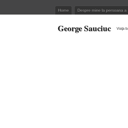
Home
Despre mine la persoana a 
George Sauciuc
Viaţa b