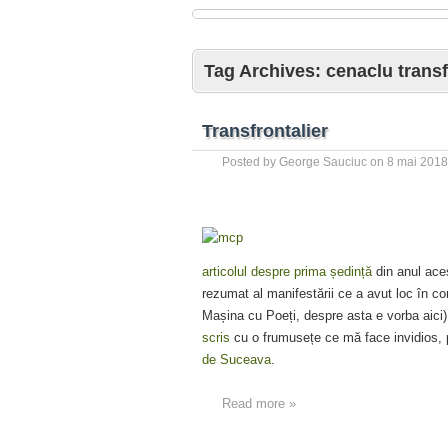
Tag Archives:
cenaclu transf
Transfrontalier
Posted by
George Sauciuc
on
8 mai 2018
articolul despre prima ședință
din anul ace
rezumat al manifestării ce a avut loc în 
Mașina cu Poeți, despre asta e vorba aici)
scris
cu o frumusețe ce mă face invidios,
de Suceava
.
Read more »