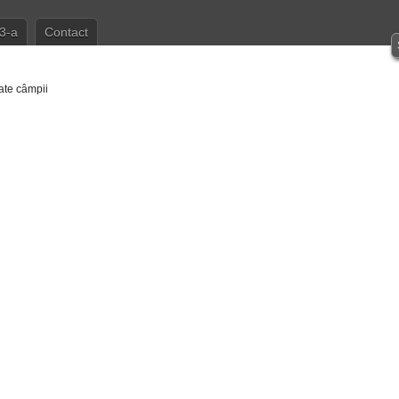
3-a
Contact
ate câmpii