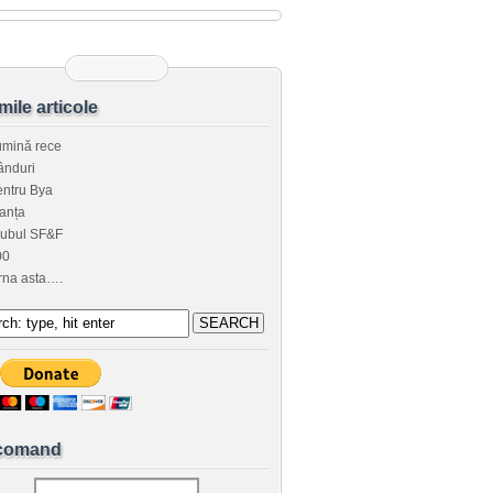
imile articole
umină rece
ânduri
ntru Bya
anța
lubul SF&F
00
rna asta….
comand