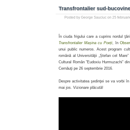
Transfrontalier sud-bucovin
Posted by
George Sauciuc
on
25 februar
În ciuda frigului care a cuprins nordul ţă
Transfrontalier Mașina cu Poeți
, în
Obser
unui public numeros. Acest program cultu
română al Universităţii „Ștefan cel Mare”
Cultural Român ”Eudoxiu Hurmuzachi” din Ce
Cernăuţi pe 26 septembrie 2016.
Despre activitatea şedinţei se va vorbi 
mai jos. Vizionare plăcută!