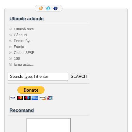
Ultimile articole
Lumină rece
Gânduri
Pentru Bya
Franța
Clubul SF&F
100
Iarna asta….
Recomand