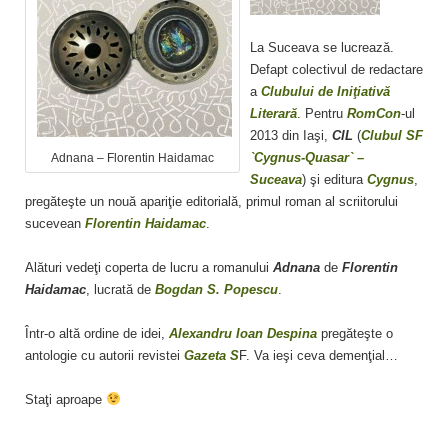
La Suceava se lucrează.
Defapt colectivul de redactare
a
Clubului de Iniţiativă
Literară
. Pentru
RomCon
-ul
2013 din Iaşi,
CIL
(
Clubul SF
`Cygnus-Quasar` –
Adnana – Florentin Haidamac
Suceava
) şi editura
Cygnus
,
pregăteşte un nouă apariţie editorială, primul roman al scriitorului
sucevean
Florentin Haidamac
.
Alături vedeţi coperta de lucru a romanului
Adnana
de
Florentin
Haidamac
, lucrată de
Bogdan S. Popescu
.
Într-o altă ordine de idei,
Alexandru Ioan Despina
pregăteşte o
antologie cu autorii revistei
Gazeta S
F. Va ieşi ceva demenţial…
Staţi aproape