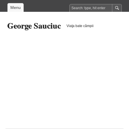
Menu
George Sauciuc
Viaţa bate câmpii