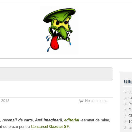
Ult
L
G
e 2013
No comments
Pe
Fr
C
F
,
recenzii de carte
,
Artă imaginară
,
editorial
-semnat de mine,
1
at de proze pentru
Concursul
Gazetei SF
.
Ia