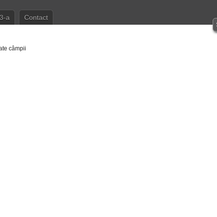
3-a
Contact
ate câmpii