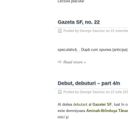
Lectură plăcută!
Gazeta SF, no. 22
Posted by
George Sauciuc
on
22 noiembr
speculativă,
. După cum spunea (anticipa
Read more »
Debut, debuturi – part 4/n
Posted by
George Sauciuc
on
22 iulie 20
Al doilea
debutant
al
Gazetei SF
, luat în 
este domnișoara
Aminah-Brînduşa Tăna
mici şi