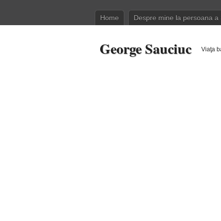
Home
Despre mine la persoana a 
George Sauciuc
Viaţa b