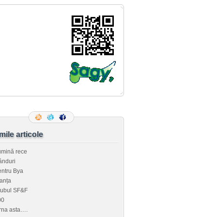
imile articole
umină rece
ânduri
ntru Bya
anța
lubul SF&F
00
rna asta….