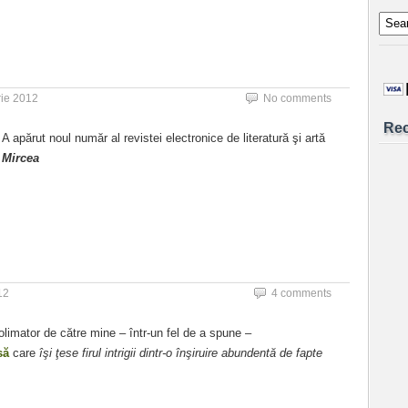
ie 2012
No comments
Re
A apărut noul număr al revistei electronice de literatură şi artă
)
Mircea
12
4 comments
colimator de către mine – într-un fel de a spune –
să
care
îşi ţese firul intrigii dintr-o înşiruire abundentă de fapte