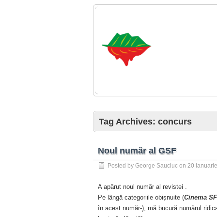
Tag Archives:
concurs
Noul număr al GSF
Posted by
George Sauciuc
on
20 ianuari
A apărut noul număr al revistei .
Pe lângă categoriile obișnuite (
Cinema S
în acest număr-), mă bucură numărul ridic