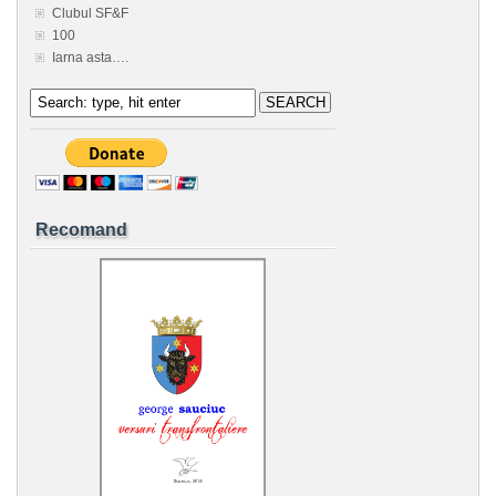
Clubul SF&F
100
Iarna asta….
Recomand