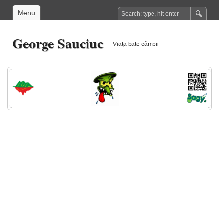
Menu
George Sauciuc
Viaţa bate câmpii