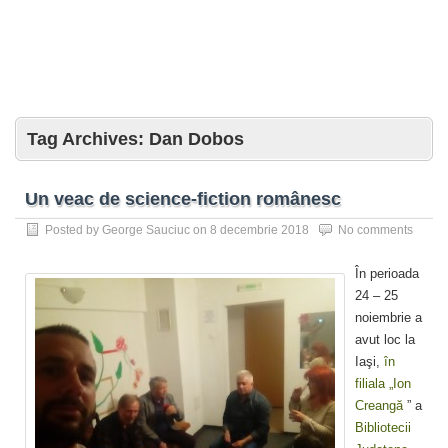
Tag Archives:
Dan Dobos
Un veac de science-fiction românesc
Posted by
George Sauciuc
on
8 decembrie 2018
No comments
În perioada
24 – 25
noiembrie a
avut loc la
Iaşi,
în
filiala „Ion
Creangă
” a
Bibliotecii