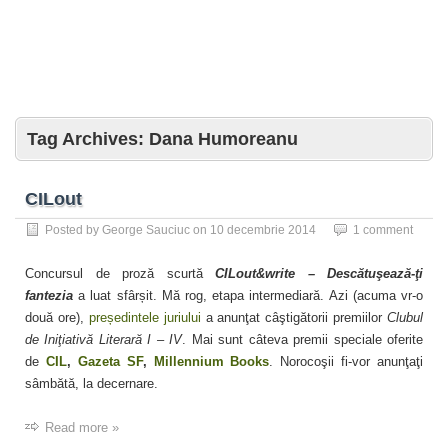
Tag Archives:
Dana Humoreanu
CILout
Posted by
George Sauciuc
on
10 decembrie 2014
1 comment
Concursul de proză scurtă
CILout&write – Descătuşează-ţi
fantezia
a luat sfârșit. Mă rog, etapa intermediară. Azi (acuma vr-o
două ore),
președintele juriului
a anunţat câştigătorii premiilor
Clubul
de Iniţiativă Literară I – IV
. Mai sunt câteva premii speciale oferite
de
CIL
,
Gazeta SF
,
Millennium Books
. Norocoşii fi-vor anunţaţi
sâmbătă, la decernare.
Read more »