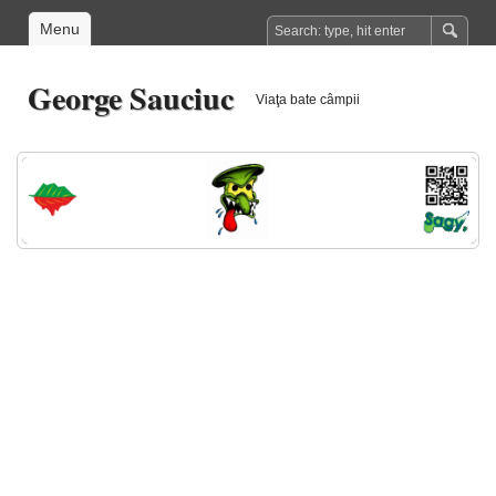
Menu
George Sauciuc
Viaţa bate câmpii