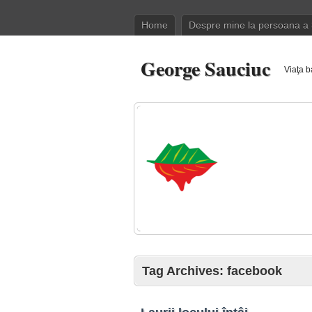
Home
Despre mine la persoana a 
George Sauciuc
Viaţa b
Tag Archives:
facebook