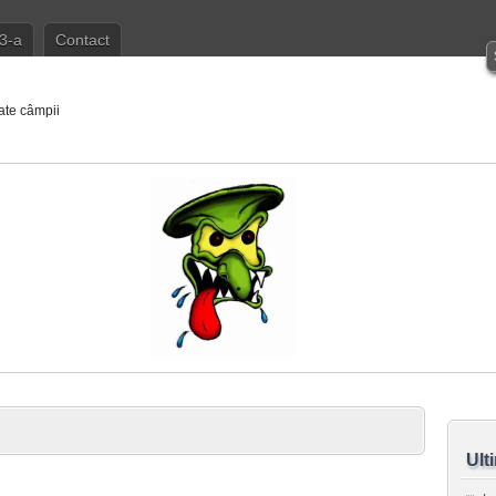
3-a
Contact
ate câmpii
Ult