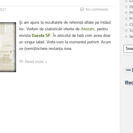
L
G
2017
No comments
Pe
Fr
Şi am ajuns la rezultatele de referință aflate pe întâiul
C
loc. Vorbim de statisticile oferite de
Awstats
,
pentru
1
revista
Gazeta SF
. În articolul de fată vom avea doar
Ia
un singur tabel. Vorbi-vom la momentul potrivit. Acum
se (semi)încheie restanța mea.
Read more »
Re