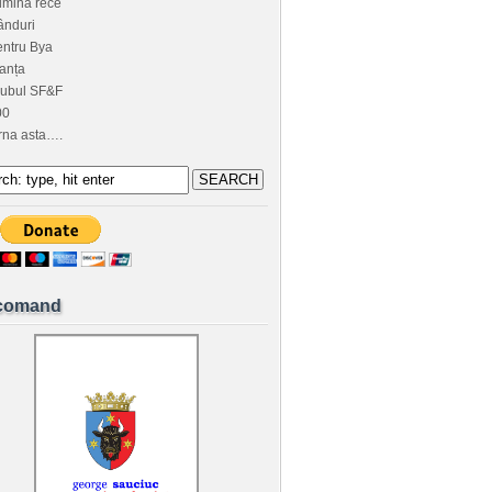
umină rece
ânduri
ntru Bya
anța
lubul SF&F
00
rna asta….
comand