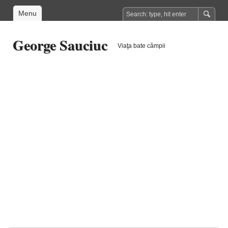
Menu
George Sauciuc
Viaţa bate câmpii