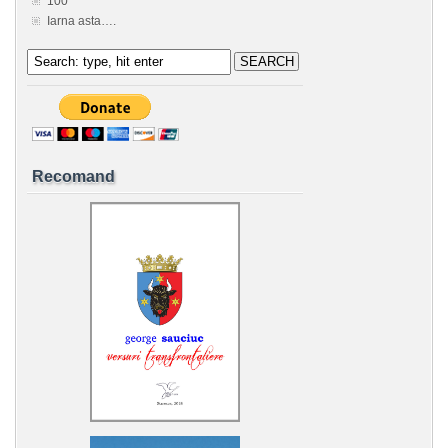
100
Iarna asta….
Recomand