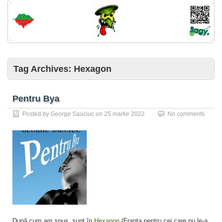
Tag Archives:
Hexagon
Pentru Bya
Posted by
George Sauciuc
on
25 martie 2022
No comments
După cum am spus, sunt în
Hexagon
(Franța pentru cei care nu le-a