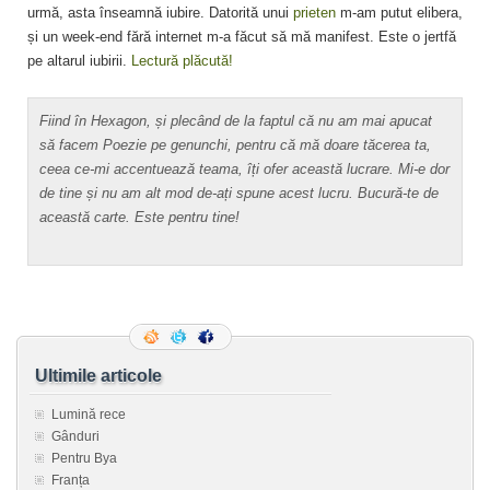
urmă, asta înseamnă iubire. Datorită unui
prieten
m-am putut elibera,
și un week-end fără internet m-a făcut să mă manifest. Este o jertfă
pe altarul iubirii.
Lectură plăcută!
Fiind în Hexagon, și plecând de la faptul că nu am mai apucat
să facem Poezie pe genunchi, pentru că mă doare tăcerea ta,
ceea ce-mi accentuează teama, îți ofer această lucrare. Mi-e dor
de tine și nu am alt mod de-ați spune acest lucru. Bucură-te de
această carte. Este pentru tine!
Ultimile articole
Lumină rece
Gânduri
Pentru Bya
Franța