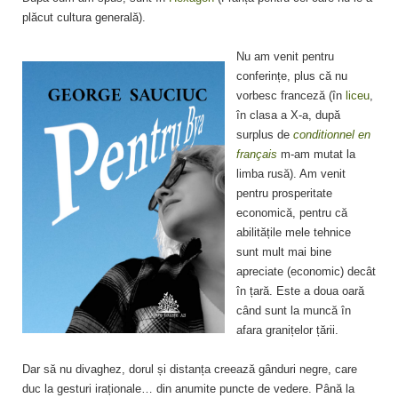
plăcut cultura generală).
Nu am venit pentru
conferințe, plus că nu
vorbesc franceză (în
liceu
,
în clasa a X-a, după
surplus de
conditionnel en
français
m-am mutat la
limba rusă). Am venit
pentru prosperitate
economică, pentru că
abilitățile mele tehnice
sunt mult mai bine
apreciate (economic) decât
în țară. Este a doua oară
când sunt la muncă în
afara granițelor țării.
Dar să nu divaghez, dorul și distanța creează gânduri negre, care
duc la gesturi iraționale… din anumite puncte de vedere. Până la