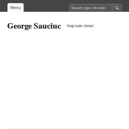
Menu
George Sauciuc
Viaţa bate câmpii