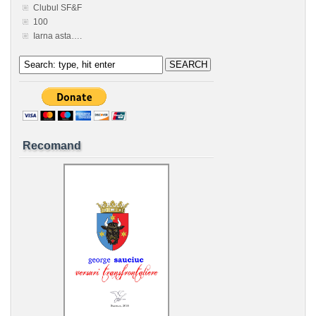
Clubul SF&F
100
Iarna asta….
Recomand