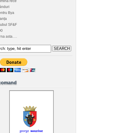
umină rece
ânduri
ntru Bya
anța
lubul SF&F
00
rna asta….
comand