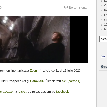
L
G
20
No comments
Pe
Fr
C
1
Ia
Re
tem on-line, aplicația
Zoom
, în zilele de 11 și 12 iulie 2020.
urilor
Prospect Art
și
Galaxia42
. Înregistrări
aici (partea I)
Вечности
, la
leapșa
ce rulează acum pe
facebook