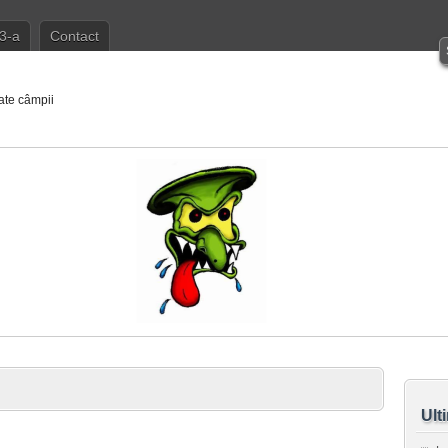
3-a
Contact
ate câmpii
Ult