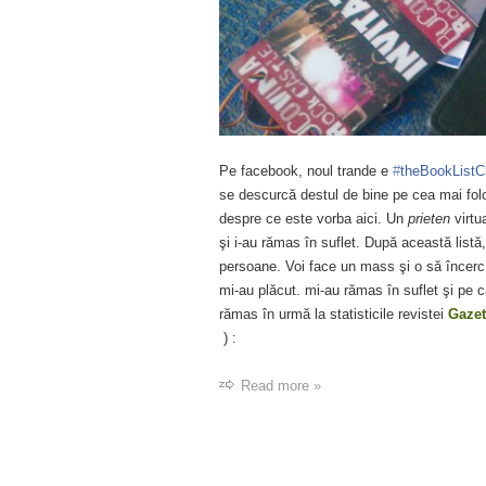
Pe facebook, noul trande e
‪#‎
theBookListCh
se descurcă destul de bine pe cea mai folo
despre ce este vorba aici. Un
prieten
virtua
şi i-au rămas în suflet. După această listă
persoane. Voi face un mass şi o să încerc 
mi-au plăcut. mi-au rămas în suflet şi pe
rămas în urmă la statisticile revistei
Gazet
) :
Read more »