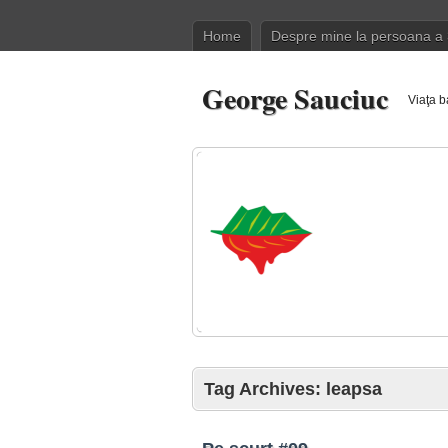
Home
Despre mine la persoana a 
George Sauciuc
Viaţa b
Tag Archives:
leapsa