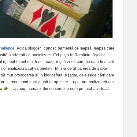
allenge‬
. Adică bloggerii cunosc termenul de leapşă, leapşă care
sită platformă de socializare. Cel puţin în România. Aşadar,
l (şi real în cel mai fericit caz), înşiră zece cărţi pe care le-a citit
, nominalizează câţiva prieteni. Mi s-a cerut părerea de şapte
să mut provocarea şi în blogosferă. Aşadar, cele zece cărţi care
 care le recomand sunt (sună a top zece… ups, am realizat că am
a SF
–
apropo, numărul din septembrie este pe taraba virtuală –