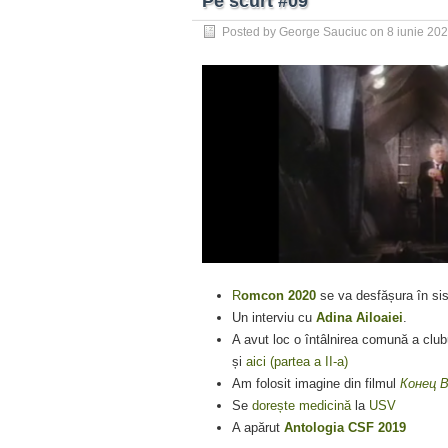
Pe scurt #09
Posted by
George Sauciuc
on
8 iunie 20
R
omcon 2020
se va desfășura în sis
Un interviu cu
Adina Ailoaiei
.
A avut loc o întâlnirea comună a club
și
aici (partea a II-a)
Am folosit imagine din filmul
Конец 
Se
dorește medicină
la
USV
A apărut
Antologia CSF 2019