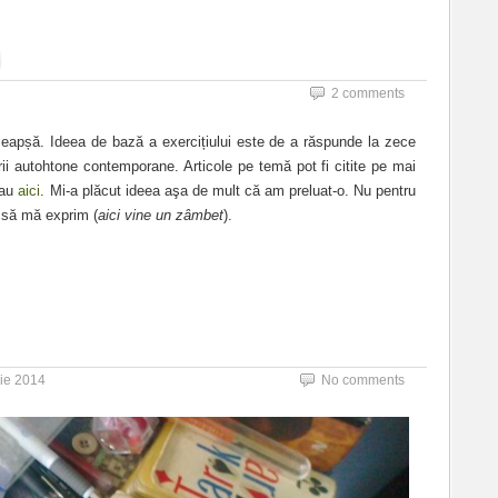
2 comments
leapșă. Ideea de bază a exercițiului este de a răspunde la zece
aturii autohtone contemporane. Articole pe temă pot fi citite pe mai
au
aici
. Mi-a plăcut ideea aşa de mult că am preluat-o. Nu pentru
 să mă exprim (
aici vine un zâmbet
).
ie 2014
No comments