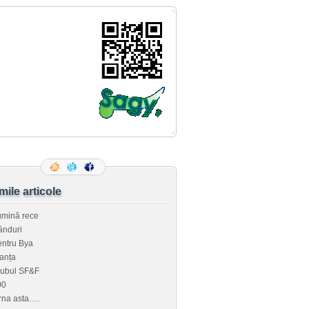
imile articole
umină rece
ânduri
ntru Bya
anța
lubul SF&F
00
rna asta….