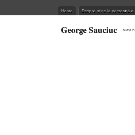
Home
Despre mine la persoana a 
George Sauciuc
Viaţa b