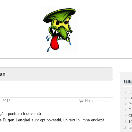
an
Ult
L
G
ie 2013
No comments
Pe
Fr
ătit pentru a fi devorată.
C
re
Eugen Lenghel
sunt opt povestiri, un text în limba engleză,
1
Ia