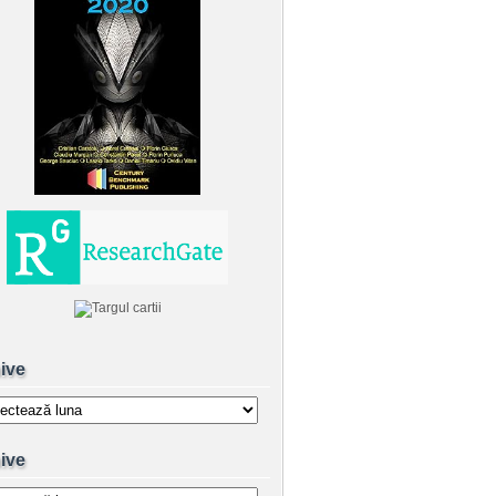
ive
e
ive
e