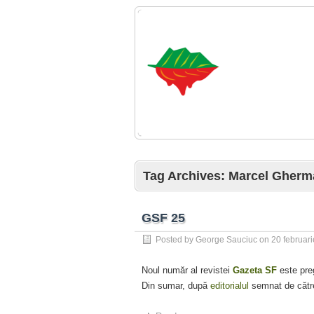
Tag Archives:
Marcel Gherm
GSF 25
Posted by
George Sauciuc
on
20 februar
Noul număr al revistei
Gazeta SF
este preg
Din sumar, după
editorialul
semnat de căt