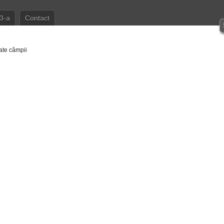
3-a
Contact
ate câmpii