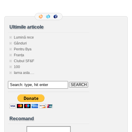
Ultimile articole
Lumină rece
Gânduri
Pentru Bya
Franța
Clubul SF&F
100
Iarna asta….
Recomand