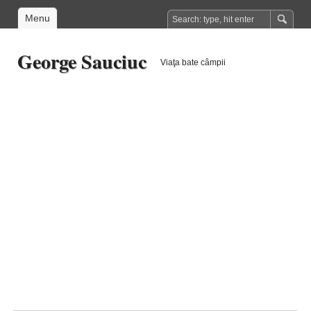
Menu
George Sauciuc
Viaţa bate câmpii