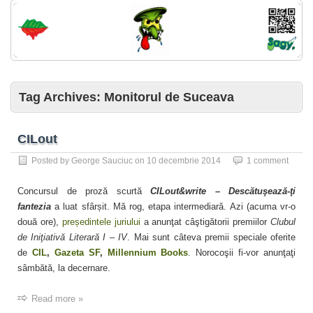
Tag Archives:
Monitorul de Suceava
CILout
Posted by
George Sauciuc
on
10 decembrie 2014
1 comment
Concursul de proză scurtă
CILout&write – Descătuşează-ţi
fantezia
a luat sfârșit. Mă rog, etapa intermediară. Azi (acuma vr-o
două ore),
președintele juriului
a anunţat câştigătorii premiilor
Clubul
de Iniţiativă Literară I – IV
. Mai sunt câteva premii speciale oferite
de
CIL
,
Gazeta SF
,
Millennium Books
. Norocoşii fi-vor anunţaţi
sâmbătă, la decernare.
Read more »