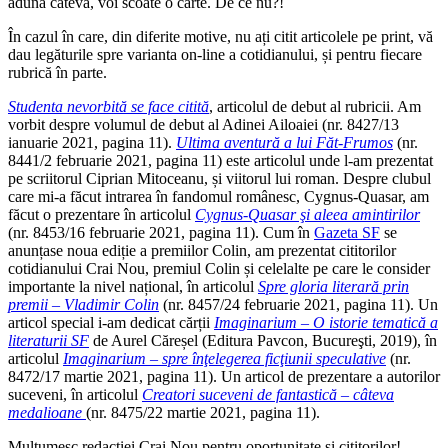
adună câteva, voi scoate o carte. De ce nu?!
În cazul în care, din diferite motive, nu ați citit articolele pe print, vă
dau legăturile spre varianta on-line a cotidianului, și pentru fiecare
rubrică în parte.
Studenta nevorbită se face citită
, articolul de debut al rubricii. Am
vorbit despre volumul de debut al Adinei Ailoaiei (nr. 8427/13
ianuarie 2021, pagina 11).
Ultima aventură a lui Făt-Frumos
(nr.
8441/2 februarie 2021, pagina 11) este articolul unde l-am prezentat
pe scriitorul Ciprian Mitoceanu, și viitorul lui roman. Despre clubul
care mi-a făcut intrarea în fandomul românesc, Cygnus-Quasar, am
făcut o prezentare în articolul
Cygnus-Quasar şi aleea amintirilor
(nr. 8453/16 februarie 2021, pagina 11). Cum în
Gazeta SF
se
anunțase noua ediție a premiilor Colin, am prezentat cititorilor
cotidianului Crai Nou, premiul Colin și celelalte pe care le consider
importante la nivel național, în articolul
Spre gloria literară prin
premii – Vladimir Colin
(nr. 8457/24 februarie 2021, pagina 11). Un
articol special i-am dedicat cărții
Imaginarium – O istorie tematică a
literaturii SF
de Aurel Căreșel (Editura Pavcon, Bucureşti, 2019), în
articolul
Imaginarium – spre înţelegerea ficţiunii speculative
(nr.
8472/17 martie 2021, pagina 11). Un articol de prezentare a autorilor
suceveni, în articolul
Creatori suceveni de fantastică – câteva
medalioane
(nr. 8475/22 martie 2021, pagina 11).
Mulțumesc redacției Crai Nou pentru oportunitate și cititorilor!