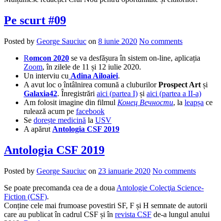
Pe scurt #09
Posted by
George Sauciuc
on
8 iunie 2020
No comments
R
omcon 2020
se va desfășura în sistem on-line, aplicația
Zoom
, în zilele de 11 și 12 iulie 2020.
Un interviu cu
Adina Ailoaiei
.
A avut loc o întâlnirea comună a cluburilor
Prospect Art
și
Galaxia42
. Înregistrări
aici (partea I)
și
aici (partea a II-a)
Am folosit imagine din filmul
Конец Вечности
, la
leapșa
ce
rulează acum pe
facebook
Se
dorește medicină
la
USV
A apărut
Antologia CSF 2019
Antologia CSF 2019
Posted by
George Sauciuc
on
23 ianuarie 2020
No comments
Se poate precomanda cea de a doua
Antologie Colecţia Science-
Fiction (CSF)
.
Conține cele mai frumoase povestiri SF, F și H semnate de autorii
care au publicat în cadrul CSF și în
revista CSF
de-a lungul anului