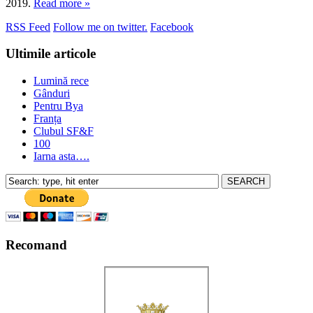
2019.
Read more »
RSS Feed
Follow me on twitter.
Facebook
Ultimile articole
Lumină rece
Gânduri
Pentru Bya
Franța
Clubul SF&F
100
Iarna asta….
Recomand