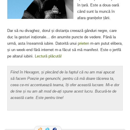
în țară. Este a doua oară
când sunt la muncă în
afara granițelor țării.
Dar să nu divaghez, dorul și distanța creează gânduri negre, care
duc la gesturi iraționale… din anumite puncte de vedere. Până la
urmă, asta înseamnă iubire. Datorită unui
prieten
m-am putut elibera,
și un week-end fără internet m-a făcut să mă manifest. Este o jertfă
pe altarul iubirii.
Lectură plăcută!
Fiind în Hexagon, și plecând de la faptul că nu am mai apucat
să facem Poezie pe genunchi, pentru că mă doare tăcerea ta,
ceea ce-mi accentuează teama, îți ofer această lucrare. Mi-e dor
de tine și nu am alt mod de-ați spune acest lucru. Bucură-te de
această carte. Este pentru tine!