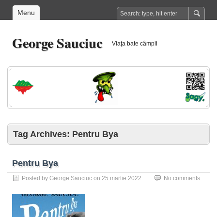
Menu
George Sauciuc
Viaţa bate câmpii
Tag Archives:
Pentru Bya
Pentru Bya
Posted by
George Sauciuc
on
25 martie 2022
No comments