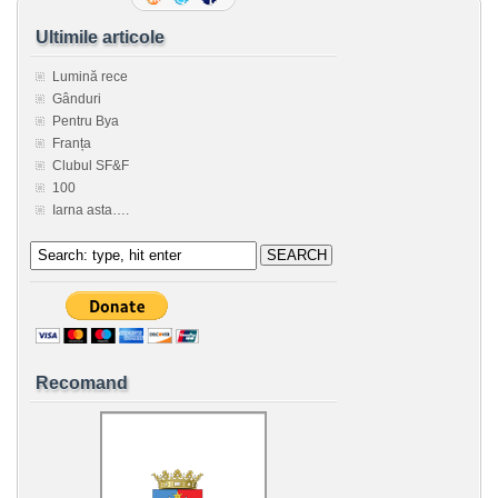
Ultimile articole
Lumină rece
Gânduri
Pentru Bya
Franța
Clubul SF&F
100
Iarna asta….
Recomand