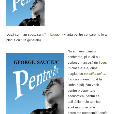
După cum am spus, sunt în
Hexagon
(Franța pentru cei care nu le-a
plăcut cultura generală).
Nu am venit pentru
conferințe, plus că nu
vorbesc franceză (în
liceu
,
în clasa a X-a, după
surplus de
conditionnel en
français
m-am mutat la
limba rusă). Am venit
pentru prosperitate
economică, pentru că
abilitățile mele tehnice
sunt mult mai bine
apreciate (economic) decât