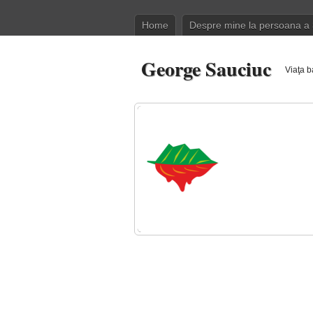
Home
Despre mine la persoana a 
George Sauciuc
Viaţa b