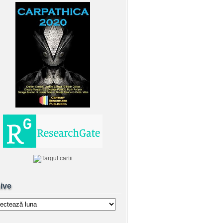
ive
e