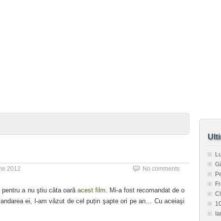
Ult
L
G
ie 2012
No comments
Pe
Fr
 pentru a nu ştiu câta oară
acest film
. Mi-a fost recomandat de o
C
comandarea ei, l-am văzut de cel puțin şapte ori pe an… Cu aceiaşi
1
Ia