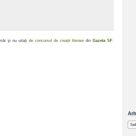
măr şi nu uitați
de concursul de creații literare
din
Gazeta SF
.
Arh
Arhiv