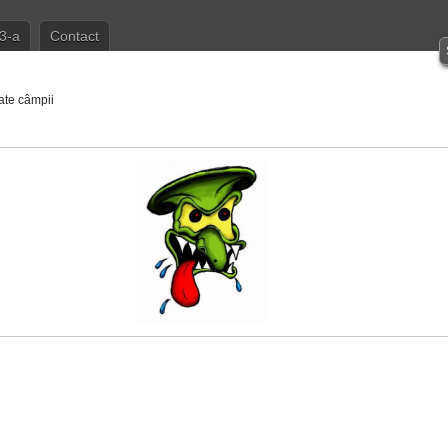
3-a
Contact
ate câmpii