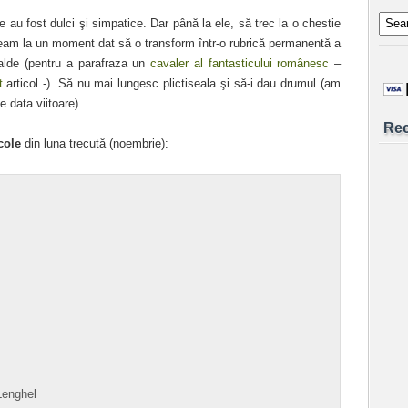
ile au fost dulci şi simpatice. Dar până la ele, să trec la o chestie
eam la un moment dat să o transform într-o rubrică permanentă a
calde (pentru a parafraza un
cavaler al fantasticului românesc
–
t
articol -). Să nu mai lungesc plictiseala şi să-i dau drumul (am
te data viitoare).
Re
cole
din luna trecută (noembrie):
enghel