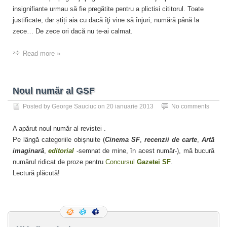
insignifiante urmau să fie pregătite pentru a plictisi cititorul. Toate
justificate, dar știți aia cu dacă îţi vine să înjuri, numără până la
zece… De zece ori dacă nu te-ai calmat.
Read more »
Noul număr al GSF
Posted by
George Sauciuc
on
20 ianuarie 2013
No comments
A apărut noul număr al revistei .
Pe lângă categoriile obișnuite (
Cinema SF
,
recenzii de carte
,
Artă
imaginară
,
editorial
-semnat de mine, în acest număr-), mă bucură
numărul ridicat de proze pentru
Concursul
Gazetei SF
.
Lectură plăcută!