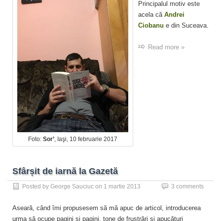
Principalul motiv este
acela că
Andrei
Ciobanu
e din Suceava.
Read more »
Foto:
Sor’
, Iaşi, 10 februarie 2017
Sfârșit de iarnă la Gazetă
Posted by
George Sauciuc
on
1 martie 2013
3 comments
Aseară, când îmi propusesem să mă apuc de articol, introducerea
urma să ocupe pagini şi pagini. tone de frustrări şi apucături