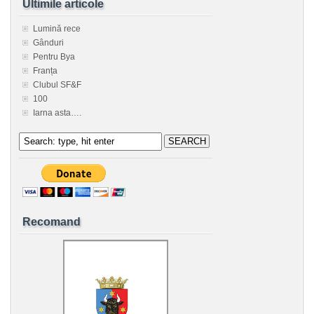
Ultimile articole
Lumină rece
Gânduri
Pentru Bya
Franța
Clubul SF&F
100
Iarna asta….
Recomand