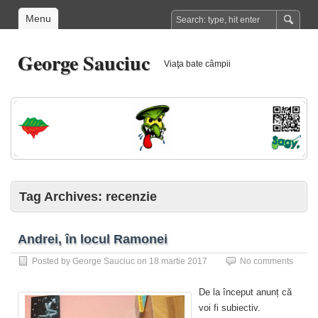
Menu
George Sauciuc
Viaţa bate câmpii
Tag Archives:
recenzie
Andrei, în locul Ramonei
Posted by
George Sauciuc
on
18 martie 2017
No comments
De la început anunț că
voi fi subiectiv.