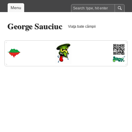
Menu
George Sauciuc
Viaţa bate câmpii