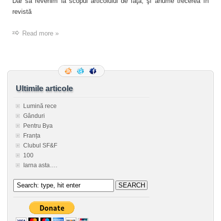
Dar să revenim la scopul articolului de faţă, şi anume trecerea în
revistă
Read more »
Ultimile articole
Lumină rece
Gânduri
Pentru Bya
Franța
Clubul SF&F
100
Iarna asta….