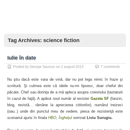
Tag Archives:
science fiction
Iulie în date
Posted by
George Sauciuc
on
2 august 2013
7 comments
Nu ştiu dacă este vara de vină, dar nu pot lega nimic în fraze şi
scriitură. Şi culmea este că ideile nu-mi lipsesc, doar cheful din
păcate. Chef sau dorinţa de a mă apleca asupra creionului (tastaturii
în cazul de faţă). A apărut noul număr al revistei
Gazeta SF
(fanzin,
blog, revistă… rămâne la aprecierea cititorilor), numărul treizeci
(oau..) unde din punctul meu de vedere, piesa de rezistenţă este
scenariul ajuns în finala
HBO
,
Îngheţul
semnat
Liviu Surugiu.