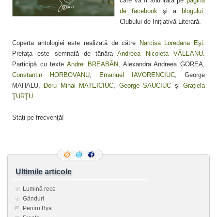
care va fi anunțată pe
pagina
de facebook
şi a
blogului
Clubului de Iniţiativă Literară.
Coperta antologiei este realizată de către
Narcisa Loredana Eşi
.
Prefaţa este semnată de tânăra
Andreea Nicoleta VĂLEANU
.
Participă cu texte
Andrei BREABĂN
, Alexandra Andreea GOREA,
Constantin HORBOVANU
,
Emanuel IAVORENCIUC
, George
MAHALU,
Doru Mihai MATEICIUC
,
George SAUCIUC
şi
Graţiela
ŢURŢU
.
Stați pe frecvenţă!
Ultimile articole
Lumină rece
Gânduri
Pentru Bya