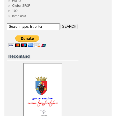
Franța
Clubul SF&F
100
Iarna asta….
Recomand