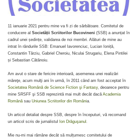
11 ianuarie 2021 pentru mine va fi zi de sărbătoare. Comitetul de
conducere al
Societății Scriitorilor Bucovineni
(SSB) a anunțat în
cadrul unei ședințe, validarea de noi membri. Alături de mine au
intrat în rândurile SSB: Emanuel Iavorenciuc, Lucian Ioniță,
Constantin Târziu, Gabriel Cheroiu, Niculai Strugariu, Elena Pintilei
și Sebastian Cătănoiu.
Am avut o stare de fericire interioară, asemenea unei realizări
măreţe, acum mulţi ani în urmă, în 2011 când am fost acceptat în
Societatea Română de Science Fiction şi Fantasy
, deoarece pentru
mine SRSFF şi SSB reprezintă mai mult decât dacă
Academia
Română
sau
Uniunea Scriitorilor din Români
a.
Un articol detaliat despre SSB, despre în începuturi, vă recomand
un articol scris de jurnalistul
Ion Drăguşanul
.
Mie nu-mi mai rămâne decât să mulțumesc comitetului de