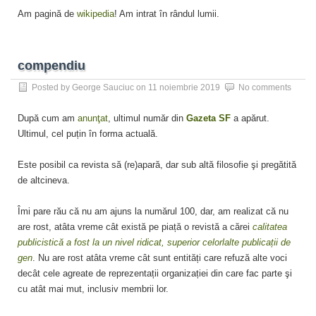
Am pagină de
wikipedia
! Am intrat în rândul lumii.
compendiu
Posted by
George Sauciuc
on
11 noiembrie 2019
No comments
După cum am
anunţat
, ultimul număr din
Gazeta SF
a apărut.
Ultimul, cel puțin în forma actuală.
Este posibil ca revista să (re)apară, dar sub altă filosofie şi pregătită
de altcineva.
Îmi pare rău că nu am ajuns la numărul 100, dar, am realizat că nu
are rost, atâta vreme cât există pe piață o revistă a cărei
calitatea
publicistică a fost la un nivel ridicat, superior celorlalte publicații de
gen
. Nu are rost atâta vreme cât sunt entități care refuză alte voci
decât cele agreate de reprezentații organizației din care fac parte şi
cu atât mai mut, inclusiv membrii lor.