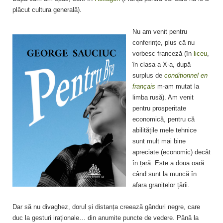
plăcut cultura generală).
Nu am venit pentru
conferințe, plus că nu
vorbesc franceză (în
liceu
,
în clasa a X-a, după
surplus de
conditionnel en
français
m-am mutat la
limba rusă). Am venit
pentru prosperitate
economică, pentru că
abilitățile mele tehnice
sunt mult mai bine
apreciate (economic) decât
în țară. Este a doua oară
când sunt la muncă în
afara granițelor țării.
Dar să nu divaghez, dorul și distanța creează gânduri negre, care
duc la gesturi iraționale… din anumite puncte de vedere. Până la