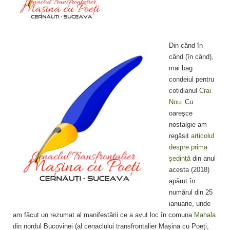
Din când în
când (în când),
mai bag
condeiul pentru
cotidianul
Crai
Nou
. Cu
oareşce
nostalgie am
regăsit
articolul
despre prima
ședință
din anul
acesta (2018)
apărut în
numărul din 25
ianuarie, unde
am făcut un rezumat al manifestării ce a avut loc în comuna
Mahala
din nordul Bucovinei (al cenaclului transfrontalier Mașina cu Poeți,