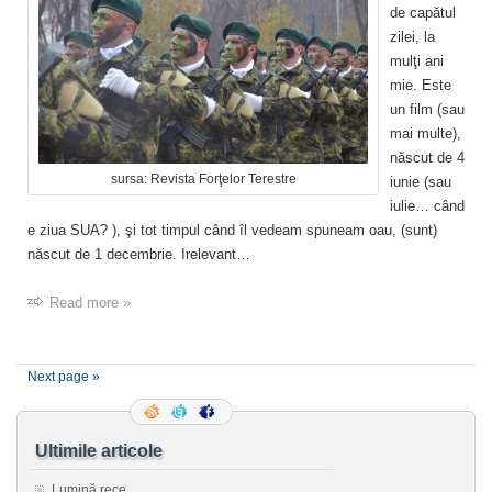
de capătul
zilei, la
mulţi ani
mie. Este
un film (sau
mai multe),
născut de 4
sursa: Revista Forţelor Terestre
iunie (sau
iulie… când
e ziua SUA? ), şi tot timpul când îl vedeam spuneam oau, (sunt)
născut de 1 decembrie. Irelevant…
Read more »
Next page »
Ultimile articole
Lumină rece