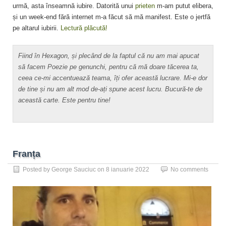
urmă, asta înseamnă iubire. Datorită unui
prieten
m-am putut elibera,
și un week-end fără internet m-a făcut să mă manifest. Este o jertfă
pe altarul iubirii.
Lectură plăcută!
Fiind în Hexagon, și plecând de la faptul că nu am mai apucat
să facem Poezie pe genunchi, pentru că mă doare tăcerea ta,
ceea ce-mi accentuează teama, îți ofer această lucrare. Mi-e dor
de tine și nu am alt mod de-ați spune acest lucru. Bucură-te de
această carte. Este pentru tine!
Franța
Posted by
George Sauciuc
on
8 ianuarie 2022
No comments