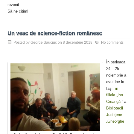
revenit.
Să ne citim!
Un veac de science-fiction românesc
Posted by
George Sauciuc
on
8 decembrie 2018
No comments
În perioada
24 – 25
noiembrie a
avut loc la
Iaşi,
în
filiala „Ion
Creangă
” a
Bibliotecii
Județene
„Gheorghe