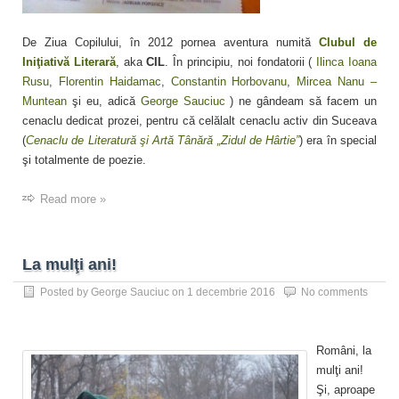
De Ziua Copilului, în 2012 pornea aventura numită
Clubul de
Iniţiativă Literară
, aka
CIL
. În principiu, noi fondatorii (
Ilinca Ioana
Rusu
,
Florentin Haidamac
,
Constantin Horbovanu
,
Mircea Nanu –
Muntean
şi eu, adică
George Sauciuc
) ne gândeam să facem un
cenaclu dedicat prozei, pentru că celălalt cenaclu activ din Suceava
(
Cenaclu de Literatură şi Artă Tânără „Zidul de Hârtie”
) era în special
şi totalmente de poezie.
Read more »
La mulţi ani!
Posted by
George Sauciuc
on
1 decembrie 2016
No comments
Români, la
mulţi ani!
Şi, aproape