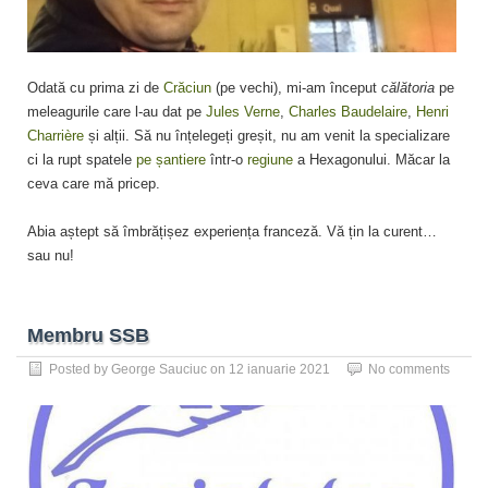
Odată cu prima zi de
Crăciun
(pe vechi), mi-am început
călătoria
pe
meleagurile care l-au dat pe
Jules Verne
,
Charles Baudelaire
,
Henri
Charrière
și alții. Să nu înțelegeți greșit, nu am venit la specializare
ci la rupt spatele
pe șantiere
într-o
regiune
a Hexagonului. Măcar la
ceva care mă pricep.
Abia aștept să îmbrățișez experiența franceză. Vă țin la curent…
sau nu!
Membru SSB
Posted by
George Sauciuc
on
12 ianuarie 2021
No comments