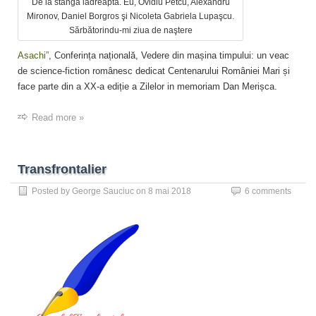
De la stânga ladreapta. Eu, Ovidiu Petcu, Alexandru
Mironov, Daniel Borgros şi Nicoleta Gabriela Lupaşcu.
Sărbătorindu-mi ziua de naştere
Asachi”
, Conferința națională, Vedere din mașina timpului: un veac
de science-fiction românesc dedicat Centenarului României Mari și
face parte din a XX-a ediție a Zilelor in memoriam Dan Merișca.
Read more »
Transfrontalier
Posted by
George Sauciuc
on
8 mai 2018
6 comments