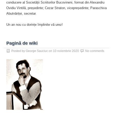
conducere al Societății Scriitorilor Bucovineni, format din Alexandru
Ovidiu Vintilă, președinte; Cezar Straton, vicepreședinte; Paraschiva
Abutnăriței, secretar.
Un an nou cu dorințe împlinite vă urez!
Pagină de wiki
Posted by
George Sauciuc
on
10 noiembrie 2020
No comments