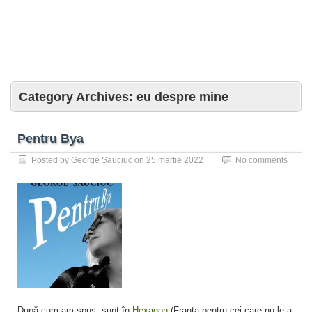
Category Archives:
eu despre mine
Pentru Bya
Posted by
George Sauciuc
on
25 martie 2022
No comments
După cum am spus, sunt în
Hexagon
(Franța pentru cei care nu le-a