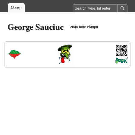
Menu
George Sauciuc
Viaţa bate câmpii