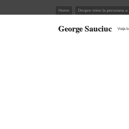
Home
Despre mine la persoana a 
George Sauciuc
Viaţa b