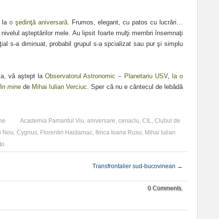
t la
o şedinţă aniversară
. Frumos, elegant, cu patos cu lucrări…
 nivelul aşteptărilor mele. Au lipsit foarte mulţi membri însemnaţi
iţial s-a diminuat, probabil grupul s-a spcializat sau pur şi simplu
a, vă aştept la
Observatorul Astronomic – Planetariu USV
,
la o
din mine
de
Mihai Iulian Verciuc
. Sper că nu e cântecul de lebădă
ne
Academia Pamantul Viu
,
aniversare
,
cenaclu
,
CIL
,
Clubul de
i Nou
,
Cygnus
,
Florentin Haidamac
,
Ilinca Ioana Rusu
,
Mihai Iulian
to
Transfrontalier sud-bucovinean
→
0 Comments.