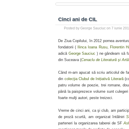
Cinci ani de CIL
Posted by
George Sauciuc
on 7 iunie 20
De Ziua Copilului, în 2012 pornea aventu
fondatorii (
Ilinca Ioana Rusu
,
Florentin 
adică
George Sauciuc
) ne gândeam să fac
din Suceava (
Cenaclu de Literatură şi Artă
Când m-am apucat să scriu articolul de faţ
din
colecţia Clubul de Inițiativă Literară
(co
patru volume de poezie, trei romane, dou
până la paisprezece volume sunt culegeri 
foarte mulţi autori, peste treizeci.
Vreme de cinci ani, ca şi club, am particip
de proză scurtă, am organizat întâlniri
S
parteneri la organizarea taberei de SF
As