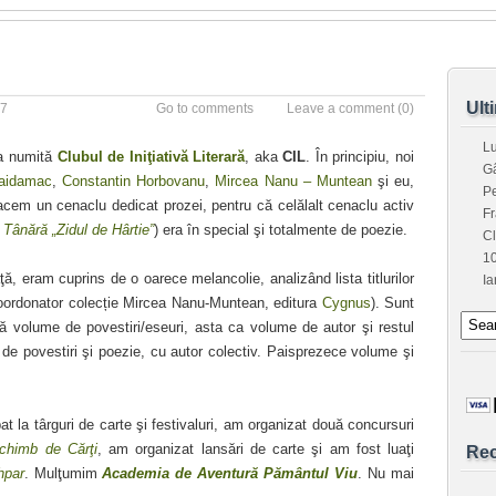
Ult
17
Go to comments
Leave a comment
(0)
L
ra numită
Clubul de Iniţiativă Literară
, aka
CIL
. În principiu, noi
G
Haidamac
,
Constantin Horbovanu
,
Mircea Nanu – Muntean
şi eu,
Pe
em un cenaclu dedicat prozei, pentru că celălalt cenaclu activ
Fr
 Tânără „Zidul de Hârtie”
) era în special şi totalmente de poezie.
C
1
ă, eram cuprins de o oarece melancolie, analizând lista titlurilor
Ia
ordonator colecție Mircea Nanu-Muntean, editura
Cygnus
). Sunt
ă volume de povestiri/eseuri, asta ca volume de autor şi restul
de povestiri şi poezie, cu autor colectiv. Paisprezece volume şi
at la târguri de carte şi festivaluri, am organizat două concursuri
chimb de Cărţi
, am organizat lansări de carte şi am fost luaţi
Re
hpar
. Mulţumim
Academia de Aventură Pământul Viu
. Nu mai