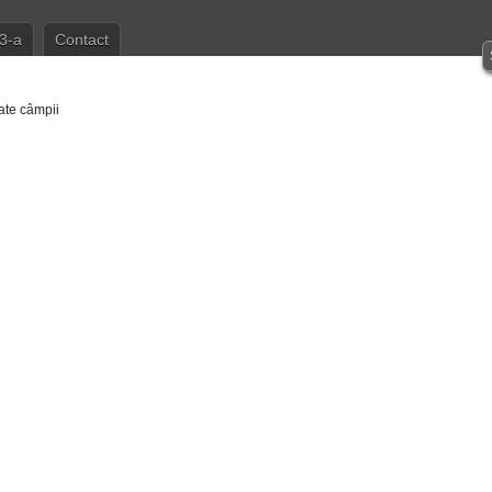
3-a
Contact
ate câmpii