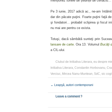
menționez tonele de ședințe de cenaclu…
Pe 3 iunie, 2017 adică ac., ne-am întâlni
dar din păcate puţini. Foarte puţini faţă de
şi fondatori… probabil sclipirea şi focul in
nu mai are pentru ce exista.
Totuşi, dacă sâmbătă sunteţi prin Suceav
lansare de carte
. Ora 13. Volumul
Bucăţi 
a CIL-ului.
Clubul de Initiativa Literara
,
eu despre mi
Initiativa Literara
,
Constantin Horbovanu
,
Cra
Verciuc
,
Mircea Nanu-Muntean
,
SdC
,
sic cogi
←
Leapşă, autori contemporani
Leave a comment ?