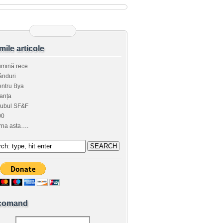
imile articole
umină rece
ânduri
ntru Bya
anța
lubul SF&F
00
rna asta….
comand