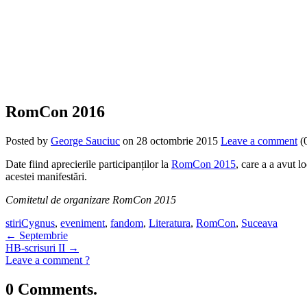
RomCon 2016
Posted by
George Sauciuc
on 28 octombrie 2015
Leave a comment
(
Date fiind aprecierile participanților la
RomCon 2015
, care a a avut 
acestei manifestări.
Comitetul de organizare RomCon 2015
stiri
Cygnus
,
eveniment
,
fandom
,
Literatura
,
RomCon
,
Suceava
←
Septembrie
HB-scrisuri II
→
Leave a comment ?
0 Comments.