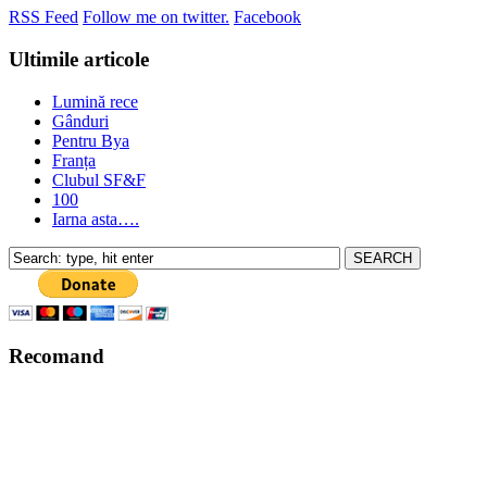
RSS Feed
Follow me on twitter.
Facebook
Ultimile articole
Lumină rece
Gânduri
Pentru Bya
Franța
Clubul SF&F
100
Iarna asta….
Recomand