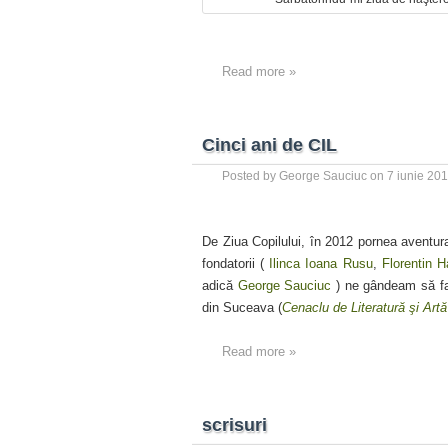
Read more »
Cinci ani de CIL
Posted by
George Sauciuc
on
7 iunie 20
De Ziua Copilului, în 2012 pornea aventu
fondatorii (
Ilinca Ioana Rusu
,
Florentin 
adică
George Sauciuc
) ne gândeam să fac
din Suceava (
Cenaclu de Literatură şi Artă
Read more »
scrisuri