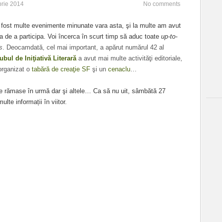
rie 2014
No comments
 fost multe evenimente minunate vara asta, şi la multe am avut
a de a participa. Voi încerca în scurt timp să aduc toate
up-to-
s
. Deocamdată, cel mai important, a apărut numărul 42 al
ubul de Iniţiativă Literară
a avut mai multe activităţi editoriale,
organizat o
tabără de creaţie SF
şi un
cenaclu
…
ile rămase în urmă dar şi altele… Ca să nu uit, sâmbătă 27
lte informații în viitor.