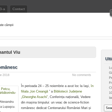
3-a
Contact
ate câmpii
antul Viu
Ult
românesc
L
G
ie 2018
No comments
Pe
Fr
În perioada 24 – 25 noiembrie a avut loc la Iaşi,
în
C
filiala „Ion Creangă
” a
Bibliotecii Județene
1
„Gheorghe Asachi”
, Conferința națională, Vedere
Ia
 Alexandru
din mașina timpului: un veac de science-fiction
la Lupaşcu.
românesc dedicat Centenarului României Mari și
e