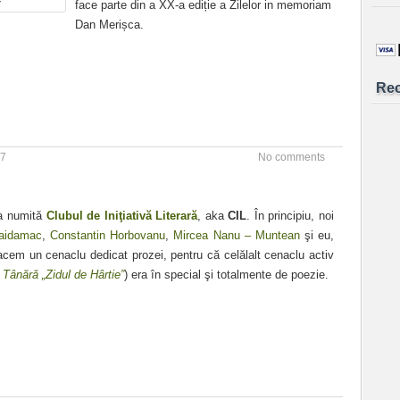
face parte din a XX-a ediție a Zilelor in memoriam
Dan Merișca.
Re
17
No comments
ra numită
Clubul de Iniţiativă Literară
, aka
CIL
. În principiu, noi
Haidamac
,
Constantin Horbovanu
,
Mircea Nanu – Muntean
şi eu,
em un cenaclu dedicat prozei, pentru că celălalt cenaclu activ
 Tânără „Zidul de Hârtie”
) era în special şi totalmente de poezie.