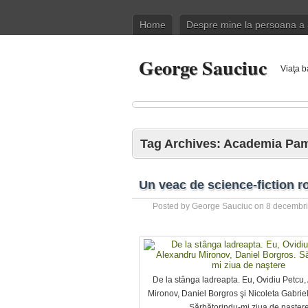
Home
Despre mine la persoana a 
George Sauciuc
Viaţa b
Tag Archives:
Academia Pam
Un veac de science-fiction 
Posted by
George Sauciuc
on
8 decembr
De la stânga ladreapta. Eu, Ovidiu Petcu,
Mironov, Daniel Borgros şi Nicoleta Gabrie
Sărbătorindu-mi ziua de naşter