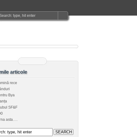
imile articole
umină rece
ânduri
ntru Bya
anța
lubul SF&F
00
rna asta….