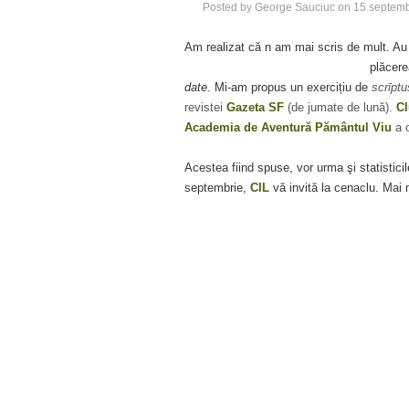
Posted by
George Sauciuc
on
15 septemb
Am realizat că n am mai scris de mult. Au
plăcere
date
. Mi-am propus un exercițiu de
scrīptu
revistei
Gazeta SF
(de jumate de lună).
Cl
Academia de Aventură Pământul Viu
a 
Acestea fiind spuse, vor urma şi statistic
septembrie,
CIL
vă invită la cenaclu. Mai mu