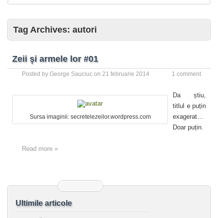
Tag Archives:
autori
Zeii şi armele lor #01
Posted by
George Sauciuc
on
21 februarie 2014
1 comment
Da știu,
titlul e puțin
exagerat…
Sursa imaginii: secretelezeilor.wordpress.com
Doar puțin.
Read more »
Ultimile articole