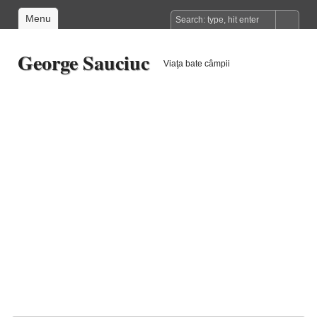
Menu
George Sauciuc
Viaţa bate câmpii