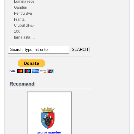
Lumină rece
Gânduri
Pentru Bya
Franța
Clubul SF&F
100
Iarna asta….
Recomand