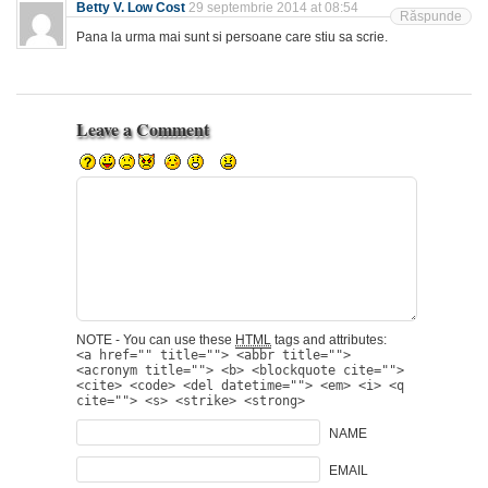
Betty V. Low Cost
29 septembrie 2014 at 08:54
Răspunde
Pana la urma mai sunt si persoane care stiu sa scrie.
Leave a Comment
NOTE - You can use these
HTML
tags and attributes:
<a href="" title=""> <abbr title="">
<acronym title=""> <b> <blockquote cite="">
<cite> <code> <del datetime=""> <em> <i> <q
cite=""> <s> <strike> <strong>
NAME
EMAIL