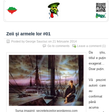
Zeii şi armele lor #01
Posted by
George Sauciuc
on 21 februarie 2014
Go to comments
Leave a comment
(1)
Da știu,
titlul e puțin
exagerat…
Doar puțin.
Vă prezint
autorii care
au
confirmat
până
acuma
Sursa imaginii: secretelezeilor.wordpress.com