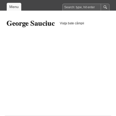
Menu
George Sauciuc
Viaţa bate câmpii