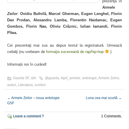
prezenţa în
Armele
Zeilor
:
Ovidiu Bufnilă, Marcel Gherman, Eugen Lenghel, Florin
Dan Prodan, Alexandru Lamba, Florentin Haidamac, Eugen
Gombos, Florin Nae, Oliviu Crâznic, Iulian Iamandi, Florin
Pîtea.
Cei prezentaţi mai sus au depus textul la registratură. Urmează
ceilalţi (nu vorbeam de
formaţia suceveană de rap/hip-hop
).
Informații noi în curând!
Gazeta SF
,
stiri
@gazeta
,
#gsf_armele
,
antologie
,
Armele Zeilor
,
autori
,
Literatura
,
scriitori
←
Armele Zeilor – noua antologie
Luna cea mai scurtă
→
GSF
Leave a comment ?
1 Comments.