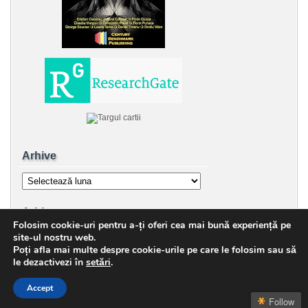
Arhive
Arhive
Arhive
Folosim cookie-uri pentru a-ți oferi cea mai bună experiență pe
Arhive
site-ul nostru web.
Poți afla mai multe despre cookie-urile pe care le folosim sau să
le dezactivezi în
setări
.
Accept
Copyright © 2026 George Sauciuc | Powered by
zBench
and
WordPress
↑
Top
Follow