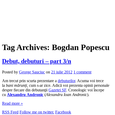
Tag Archives:
Bogdan Popescu
Debut, debuturi – part 3/n
Posted by
George Sauciuc
on
21 iulie 2012
1 comment
Am trecut prin scurta prezentare a
debuturilor
. Acuma voi trece
la
bani mărunți,
cum s-ar zice. Adică voi prezenta opinii personale
despre fiecare din debutanţii
Gazetei SF
. Cronologic voi începe
cu
Alexandru Andronic
(
Alexandru Ioan Andronic
).
Read more »
RSS Feed
Follow me on twitter.
Facebook