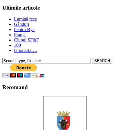
Ultimile articole
Lumină rece
Gânduri
Pentru Bya
Franța
Clubul SF&F
100
Iarna asta….
Recomand