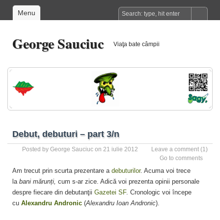
Menu
George Sauciuc
Viaţa bate câmpii
Debut, debuturi – part 3/n
Posted by
George Sauciuc
on 21 iulie 2012
Leave a comment
(1)
Go to comments
Am trecut prin scurta prezentare a
debuturilor
. Acuma voi trece
la
bani mărunți,
cum s-ar zice. Adică voi prezenta opinii personale
despre fiecare din debutanţii
Gazetei SF
. Cronologic voi începe
cu
Alexandru Andronic
(
Alexandru Ioan Andronic
).