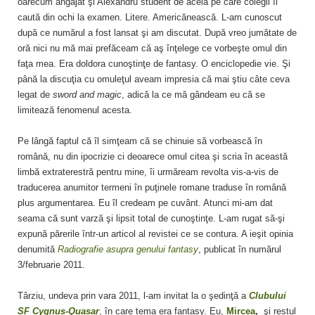
oarecum angajat şi Alexandru student de acela pe care colegii îl
caută din ochi la examen. Litere. Americănească. L-am cunoscut
după ce numărul a fost lansat şi am discutat. După vreo jumătate de
oră nici nu mă mai prefăceam că aş înţelege ce vorbeşte omul din
faţa mea. Era doldora cunoştinţe de fantasy. O enciclopedie vie. Şi
până la discuţia cu omuleţul aveam impresia că mai ştiu câte ceva
legat de
sword and magic
, adică la ce mă gândeam eu că se
limitează fenomenul acesta.
Pe lângă faptul că îl simţeam că se chinuie să vorbească în
română, nu din ipocrizie ci deoarece omul citea şi scria în această
limbă extraterestră pentru mine, îi urmăream revolta vis-a-vis de
traducerea anumitor termeni în puţinele romane traduse în română
plus argumentarea. Eu îl credeam pe cuvânt. Atunci mi-am dat
seama că sunt varză şi lipsit total de cunoştinţe. L-am rugat să-şi
expună părerile într-un articol al revistei ce se contura. A ieşit opinia
denumită
Radiografie asupra genului fantasy
, publicat în numărul
3/februarie 2011.
Târziu, undeva prin vara 2011, l-am invitat la o şedinţă a
Clubului
SF Cygnus-Quasar
, în care tema era fantasy. Eu,
Mircea
,
şi restul