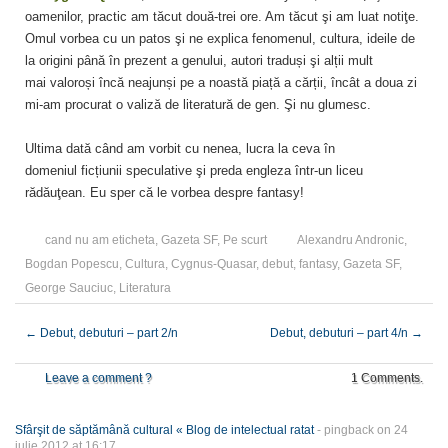
oamenilor, practic am tăcut două-trei ore. Am tăcut şi am luat notiţe.
Omul vorbea cu un patos şi ne explica fenomenul, cultura, ideile de
la origini până în prezent a genului, autori traduși şi alții mult
mai valoroși încă neajunși pe a noastă piață a cărții, încât a doua zi
mi-am procurat o valiză de literatură de gen. Şi nu glumesc.
Ultima dată când am vorbit cu nenea, lucra la ceva în
domeniul ficțiunii speculative şi preda engleza într-un liceu
rădăuţean. Eu sper că le vorbea despre fantasy!
cand nu am eticheta
,
Gazeta SF
,
Pe scurt
Alexandru Andronic
,
Bogdan Popescu
,
Cultura
,
Cygnus-Quasar
,
debut
,
fantasy
,
Gazeta SF
,
George Sauciuc
,
Literatura
←
Debut, debuturi – part 2/n
Debut, debuturi – part 4/n
→
Leave a comment ?
1 Comments.
Sfârşit de săptămână cultural « Blog de intelectual ratat
- pingback on 24
iulie 2012 at 16:17