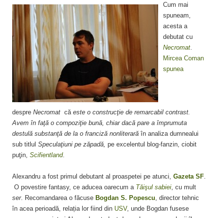
Cum mai
spuneam,
acesta a
debutat cu
Necromat
.
Mircea Coman
spunea
despre
Necromat
că
este o construcţie de remarcabil contrast.
Avem în faţă o compoziţie bună, chiar dacă pare a împrumuta
destulă substanţă de la o franciză nonliterară
în analiza dumnealui
sub titlul
Speculaţiuni pe zăpadă,
pe excelentul blog-fanzin, ciobit
puţin,
Scifientland
.
Alexandru a fost primul debutant al proaspetei pe atunci,
Gazeta SF
.
O povestire fantasy, ce aducea oarecum a
Tăişul sabiei
, cu mult
ser
. Recomandarea o făcuse
Bogdan S. Popescu
, director tehnic
în acea perioadă, relația lor fiind din
USV
, unde Bogdan fusese