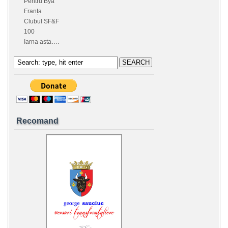
Pentru Bya
Franța
Clubul SF&F
100
Iarna asta….
Recomand