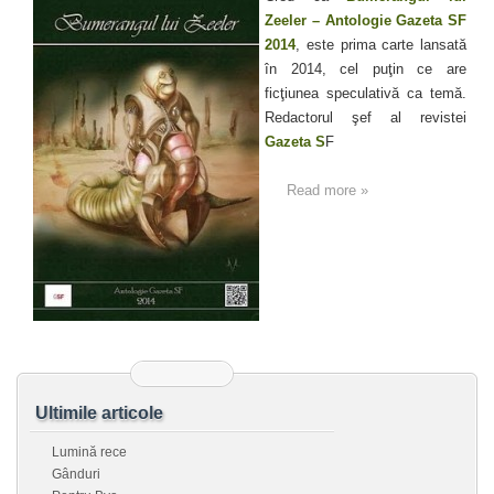
Zeeler – Antologie Gazeta SF
2014
, este prima carte lansată
în 2014, cel puţin ce are
ficţiunea speculativă ca temă.
Redactorul şef al revistei
Gazeta S
F
Read more »
Ultimile articole
Lumină rece
Gânduri