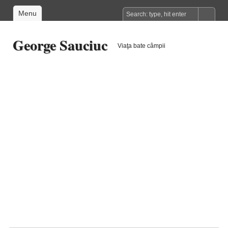
Menu
George Sauciuc
Viaţa bate câmpii