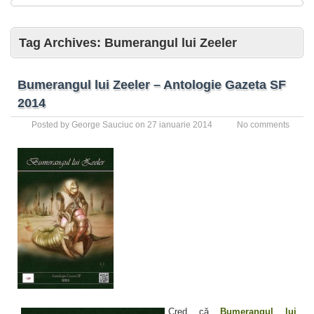
Tag Archives:
Bumerangul lui Zeeler
Bumerangul lui Zeeler – Antologie Gazeta SF
2014
Posted by
George Sauciuc
on
27 ianuarie 2014
No comments
Cred că
Bumerangul lui