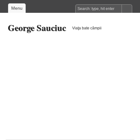
Menu
George Sauciuc
Viaţa bate câmpii