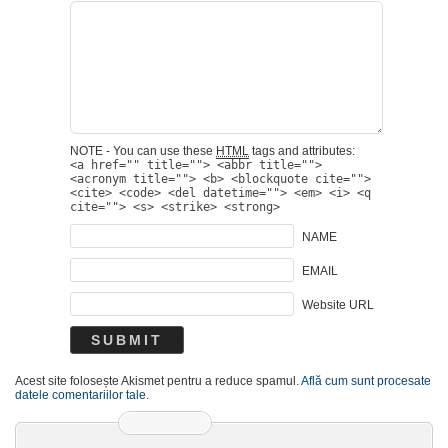
NOTE - You can use these
HTML
tags and attributes:
<a href="" title=""> <abbr title="">
<acronym title=""> <b> <blockquote cite="">
<cite> <code> <del datetime=""> <em> <i> <q
cite=""> <s> <strike> <strong>
NAME
EMAIL
Website URL
Acest site folosește Akismet pentru a reduce spamul.
Află cum sunt procesate
datele comentariilor tale
.