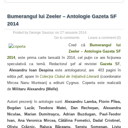
Bumerangul lui Zeeler – Antologie Gazeta SF
2014
Posted by
George Sauciuc
on 27 ianuarie 2014
Go to comments
Leave a comment
(0)
Cred că
Bumerangul lui
Zeeler – Antologie Gazeta SF
2014
, este prima carte lansată în 2014, cel puţin ce are ficţiunea
speculativă ca temă. Redactorul şef al revistei
Gazeta S
F
,
Alexandru Ioan Despina
este antologatorul, are 403 pagini în
ediția
pdf
, apare în
Colecţia Clubul de Iniţiativă Literară
(coordonator
Mircea Nanu Muntean) a editurii Cygnus. Coperta este realizată
de
Militaru Alexandru (
Melle
)
.
Autorii prezenţi în antologie sunt:
Alexandru Lamba, Florin Pîtea,
Bogdan Lazăr, Teodora Matei, Dan Recheşan, Alexandra
Niculae, Marian Dumitraşcu, Adrian Buzdugan, Paul-Teodor
Ivan, Ana Veronica Mircea, Cătălina Fometici, Dadal Cristinel,
Oliviu Crâznic, Raluca Băceanu, Sergiu Someşan, Liviu