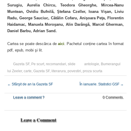
Surugiu, Aurelia Chircu, Teodora Gheorghe, Mircea-Nanu
Muntean, Ovidiu Bufnilă,
Ştefana Czeller, Ioana Vişan, Liviu
Radu, George Sauciuc, Cătălin Cofaru, Anişoara Peţa, Florentin
Haidamac, Manuela Moroşanu, Alin Darângă, Marcel
Gherman,
Daniel Barbu, Adrian Sand.
Cartea se poate descărca de
aici
. Pachetul conține cartea în format
pdf, epub, mobi şi lit.
Gazeta SF
,
Pe scurt
,
recomandari
,
slide
antologie
,
Bumerangul
lui Zeeler
,
carte
,
Gazeta SF
,
literarura
,
povestiri
,
proza scurta
←
Sfârşit de an la Gazeta SF
În ianuarie. Statistici GSF
→
Leave a comment ?
0 Comments.
Leave a Comment