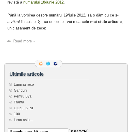
revistă a
numărului 18/iunie 2012
.
Până la vorbirea despre numărul 19/iulie 2012, să o dăm cu ce s-
a
văzut
în culise. Şi, ca de obicei, voi reda
cele mai citite articole
,
un clasament de zece:
Read more »
Ultimile articole
Lumină rece
Gânduri
Pentru Bya
Franța
Clubul SF&F
100
Iarna asta….