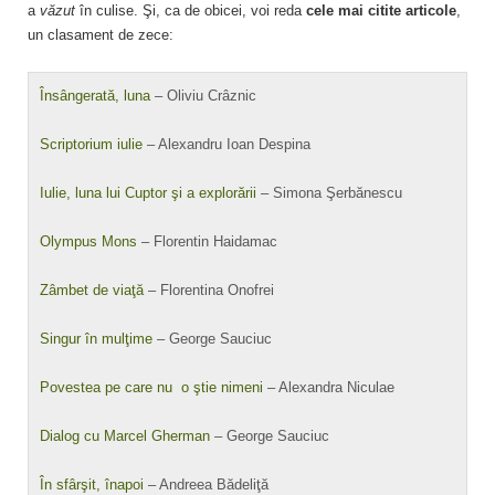
a
văzut
în culise. Şi, ca de obicei, voi reda
cele mai citite articole
,
un clasament de zece:
Însângerată, luna
– Oliviu Crâznic
Scriptorium iulie
– Alexandru Ioan Despina
Iulie, luna lui Cuptor şi a explorării
– Simona Şerbănescu
Olympus Mons
– Florentin Haidamac
Zâmbet de viaţă
– Florentina Onofrei
Singur în mulţime
– George Sauciuc
Povestea pe care nu o ştie nimeni
– Alexandra Niculae
Dialog cu Marcel Gherman
– George Sauciuc
În sfârşit, înapoi
– Andreea Bădeliţă