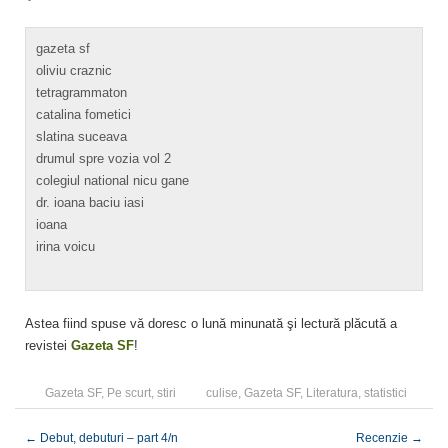
gazeta sf
oliviu craznic
tetragrammaton
catalina fometici
slatina suceava
drumul spre vozia vol 2
colegiul national nicu gane
dr. ioana baciu iasi
ioana
irina voicu
Astea fiind spuse vă doresc o lună minunată şi lectură plăcută a
revistei
Gazeta SF
!
Gazeta SF
,
Pe scurt
,
stiri
culise
,
Gazeta SF
,
Literatura
,
statistici
←
Debut, debuturi – part 4/n
Recenzie
→