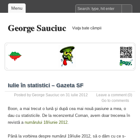
Menu
George Sauciuc
Viaţa bate câmpii
Iulie în statistici – Gazeta SF
Posted by
George Sauciuc
on 31 iulie 2012
Leave a comment
(0)
Go to comments
Boon, a mai trecut o lună şi după cea mai nouă pasiune a mea, o
dau cu statisticile. De la recenzentul Coman, avem doar trecerea în
revistă a
numărului 18/iunie 2012
.
Până la vorbirea despre numărul 19/iulie 2012, să o dăm cu ce s-