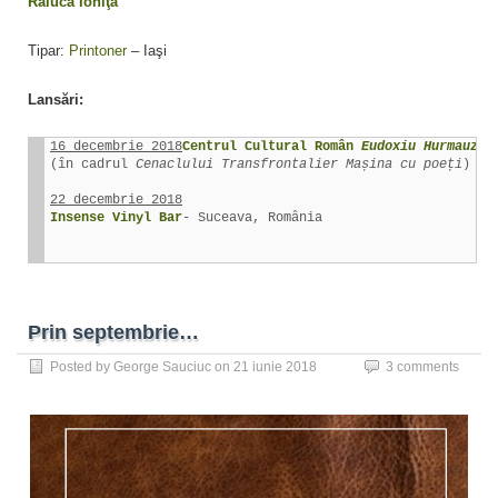
Raluca Ioniţă
Tipar:
Printoner
– Iaşi
Lansări:
16 decembrie 2018
Centrul Cultural Român 
Eudoxiu Hurmauzac
(în cadrul 
Cenaclului Transfrontalier Mașina cu poeți
)

22 decembrie 2018
Insense Vinyl Bar
- Suceava, România

Prin septembrie…
Posted by
George Sauciuc
on
21 iunie 2018
3 comments