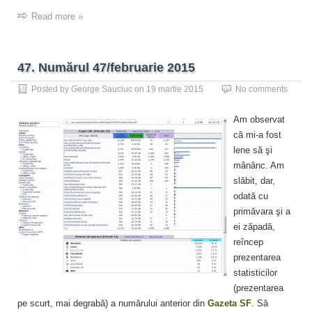
Read more »
47. Numărul 47/februarie 2015
Posted by
George Sauciuc
on
19 martie 2015
No comments
Am observat
că mi-a fost
lene să şi
mânânc. Am
slăbit, dar,
odată cu
primăvara şi a
ei zăpadă,
reîncep
prezentarea
statisticilor
(prezentarea
pe scurt, mai degrabă) a numărului anterior din
Gazeta SF
. Să