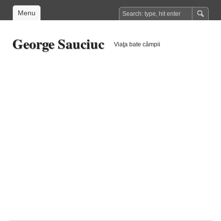
Menu
George Sauciuc
Viaţa bate câmpii