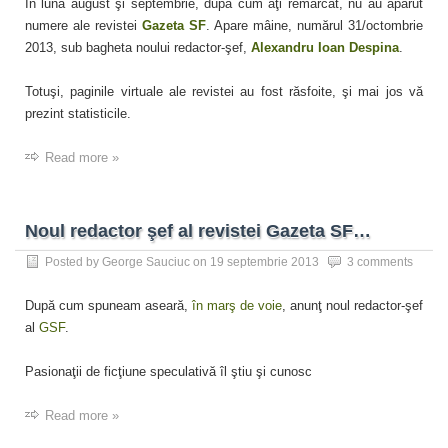
În luna august şi septembrie, după cum aţi remarcat, nu au apărut
numere ale revistei
Gazeta SF
. Apare mâine, numărul 31/octombrie
2013, sub bagheta noului redactor-şef,
Alexandru Ioan Despina
.
Totuşi, paginile virtuale ale revistei au fost răsfoite, şi mai jos vă
prezint statisticile.
Read more »
Noul redactor şef al revistei Gazeta SF…
Posted by
George Sauciuc
on
19 septembrie 2013
3 comments
După cum spuneam aseară,
în marş de voie
, anunţ noul redactor-şef
al
GSF
.
Pasionaţii de ficţiune speculativă îl ştiu şi cunosc
Read more »