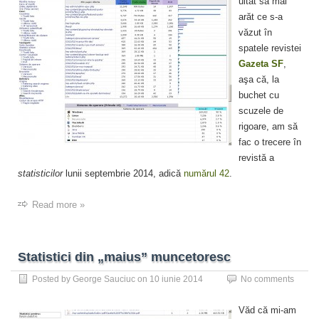
uitat să mai
arăt ce s-a
văzut în
spatele revistei
Gazeta SF
,
aşa că, la
buchet cu
scuzele de
rigoare, am să
fac o trecere în
revistă a
statisticilor
lunii septembrie 2014, adică
numărul 42
.
Read more »
Statistici din „maius” muncetoresc
Posted by
George Sauciuc
on
10 iunie 2014
No comments
Văd că mi-am