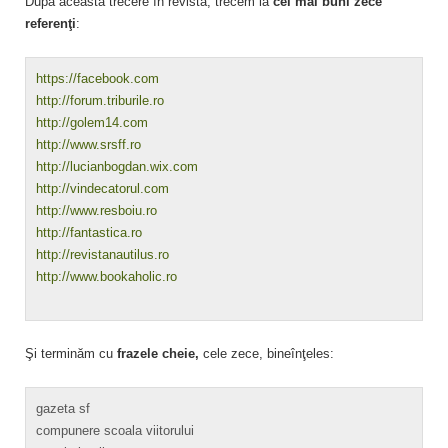
După această trecere în revistă, trecem la
cei mai buni zece
referenţi
:
https://facebook.com
http://forum.triburile.ro
http://golem14.com
http://www.srsff.ro
http://lucianbogdan.wix.com
http://vindecatorul.com
http://www.resboiu.ro
http://fantastica.ro
http://revistanautilus.ro
http://www.bookaholic.ro
Şi terminăm cu
frazele cheie,
cele zece, bineînţeles:
gazeta sf
compunere scoala viitorului