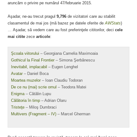
aruncăm o privire pe numărul 47/februarie 2015.
Aşadar, ne-au trecut pragul
9,796
de vizitatori care au stabilit
clasamentul de mai jos (mă bazez pe datele oferite de
AWStats
)
… Aşadar, să vedem care au fost preferinţele cititorilor, deci
cele
mai citite
zece
articole
:
Şcoala viitorului
– Georgiana Camelia Maximoaia
Gothicul la Final Frontier
– Simona Şerbănescu
Inevitabil, implacabil
– Eugen Lenghel
Avatar
– Daniel Boca
Moartea muzelor
– Ioan Claudiu Todoran
De ce nu (mai) scrie omul
– Teodora Matei
Enigma
– Cătălin Lupu
Călătoria în timp
– Adrian Olaru
Tristeţe
– Miloş Dumbraci
Multivers (Fragment – IV)
– Marcel Gherman