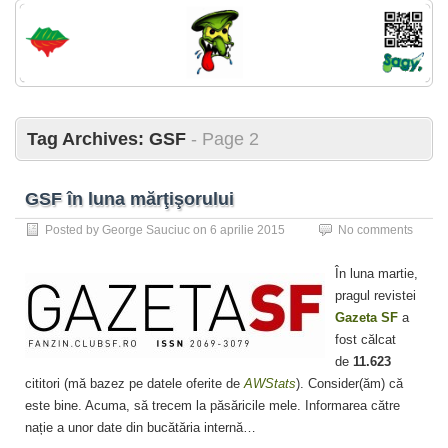
Tag Archives:
GSF
- Page 2
GSF în luna mărţişorului
Posted by
George Sauciuc
on
6 aprilie 2015
No comments
În luna martie,
pragul revistei
Gazeta SF
a
fost călcat
de
11.623
cititori (mă bazez pe datele oferite de
AWStats
). Consider(ăm) că
este bine. Acuma, să trecem la păsăricile mele. Informarea către
nație a unor date din bucătăria internă…