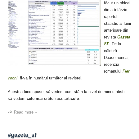
făcut un obicei
din a întârzia
raportul
statistic al lunii
anterioare din
revista
Gazeta
SF
. De la
căldură.
Deasemenea,
recenzia
romanului
Fier
vechi
, fi-va în numărul următor al revistei.
Acestea fiind spuse, să vedem cum stăm la nivel de mini-statistici.
să vedem
cele mai citite
zece
articole
:
Read more »
#gazeta_sf