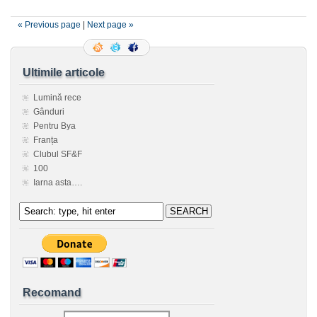
« Previous page
|
Next page »
Ultimile articole
Lumină rece
Gânduri
Pentru Bya
Franța
Clubul SF&F
100
Iarna asta….
Recomand