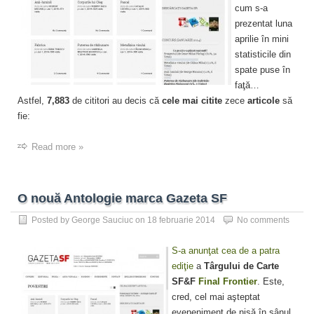
cum s-a
prezentat luna
aprilie în mini
statisticile din
spate puse în
faţă…
Astfel,
7,883
de cititori au decis că
cele mai citite
zece
articole
să
fie:
Read more »
O nouă Antologie marca Gazeta SF
Posted by
George Sauciuc
on
18 februarie 2014
No comments
S-a anunţat cea de a patra
ediţie
a
Târgului de Carte
SF&F
Final Frontier
. Este,
cred, cel mai aşteptat
eveneniment de nişă în sânul