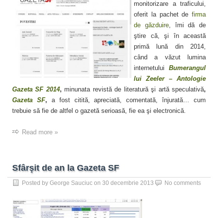
monitorizare a traficului,
oferit la pachet de
firma
de găzduire
, îmi dă de
ştire că, şi în această
primă lună din 2014,
când a văzut lumina
internetului
Bumerangul
lui Zeeler – Antologie
Gazeta SF 2014
,
minunata revistă de literatură şi artă speculativă
,
Gazeta SF
,
a fost citită, apreciată, comentată, înjurată… cum
trebuie să fie de altfel o gazetă serioasă, fie ea şi electronică.
Read more »
Sfârşit de an la Gazeta SF
Posted by
George Sauciuc
on
30 decembrie 2013
No comments