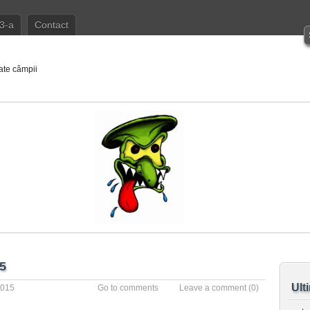
3-a
Contact
ate câmpii
15
Ult
2015
Go to comments
Leave a comment
(0)