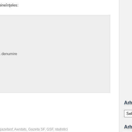
ineînţeles:
a denumire
Arh
Arhiv
Arh
azetasf
,
Awstats
,
Gazeta SF
,
GSF
,
statistici