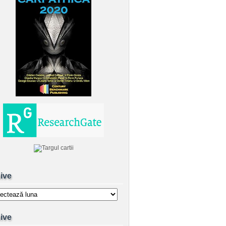
ive
e
ive