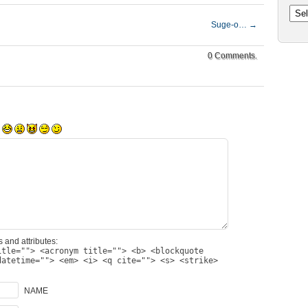
Arhiv
Suge-o…
→
0 Comments.
 and attributes:
itle=""> <acronym title=""> <b> <blockquote
datetime=""> <em> <i> <q cite=""> <s> <strike>
NAME