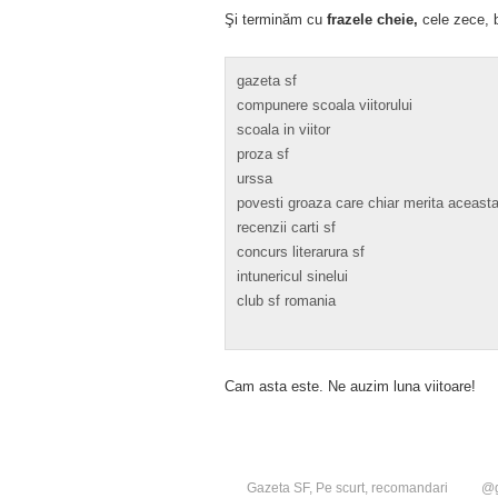
Şi terminăm cu
frazele cheie,
cele zece, b
gazeta sf
compunere scoala viitorului
scoala in viitor
proza sf
urssa
povesti groaza care chiar merita aceast
recenzii carti sf
concurs literarura sf
intunericul sinelui
club sf romania
Cam asta este. Ne auzim luna viitoare!
Gazeta SF
,
Pe scurt
,
recomandari
@g