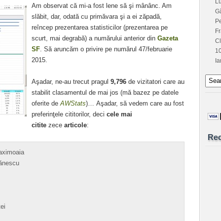
L
Am observat că mi-a fost lene să şi mânânc. Am
G
slăbit, dar, odată cu primăvara şi a ei zăpadă,
Pe
reîncep prezentarea statisticilor (prezentarea pe
Fr
scurt, mai degrabă) a numărului anterior din
Gazeta
C
SF
. Să aruncăm o privire pe numărul 47/februarie
1
2015.
Ia
Aşadar, ne-au trecut pragul
9,796
de vizitatori care au
stabilit clasamentul de mai jos (mă bazez pe datele
oferite de
AWStats
)… Aşadar, să vedem care au fost
preferinţele cititorilor, deci
cele mai
citite
zece
articole
:
Re
aximoaia
ănescu
ei