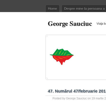
Home
Despre mine la persoana a 
George Sauciuc
Viaţa b
47. Numărul 47/februarie 20
Posted by
George Sauciuc
on 19 martie 