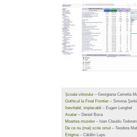
Şcoala viitorului
– Georgiana Camelia M
Gothicul la Final Frontier
– Simona Şerb
Inevitabil, implacabil
– Eugen Lenghel
Avatar
– Daniel Boca
Moartea muzelor
– Ioan Claudiu Todoran
De ce nu (mai) scrie omul
– Teodora Mat
Enigma
– Cătălin Lupu