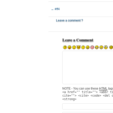
←
#ff4
Leave a comment ?
Leave a Comment
NOTE - You can use these
HTML
tags
<a href="" title=""> <abbr t
cite=""> <cite> <code> <del 
<strong>