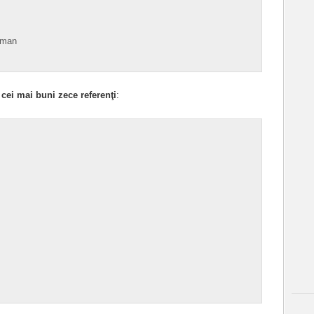
rman
a
cei mai buni zece referenţi
: