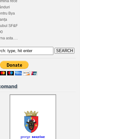
umină rece
ânduri
ntru Bya
anța
lubul SF&F
00
rna asta….
comand