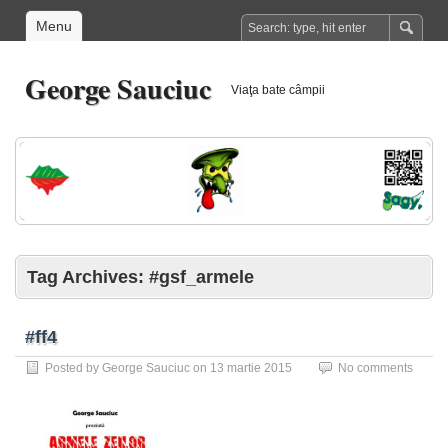
Menu
George Sauciuc
Viaţa bate câmpii
Tag Archives:
#gsf_armele
#ff4
Posted by
George Sauciuc
on
13 martie 2015
No comments