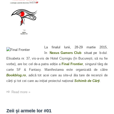
La finalul lunii, 28-29 martie 2015,
în
Nexus Gamers Club
situat pe b
-dul.
Elisabeta nr. 37, vis-a-vis de Hotel Cișmigiu (în București, să nu fie
vorbe), are loc cel de-a patra ediție a
Final Frontier
, singurul târg de
carte SF & Fantasy. Manifestarea este organizată de către
Bookblog.ro
, adică tot acei care au site-ul ăla tare de recenzii de
cărți şi tot cei care au inițiat proiectul național
Schimb de Cărţi
.
Read more »
Zeii şi armele lor #01