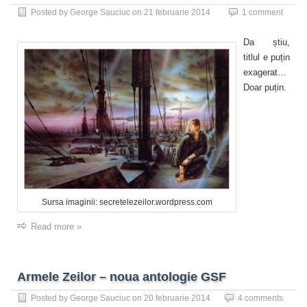
Posted by
George Sauciuc
on
21 februarie 2014
1 comment
Da știu,
titlul e puțin
exagerat…
Doar puțin.
Sursa imaginii: secretelezeilor.wordpress.com
Read more »
Armele Zeilor – noua antologie GSF
Posted by
George Sauciuc
on
20 februarie 2014
4 comments