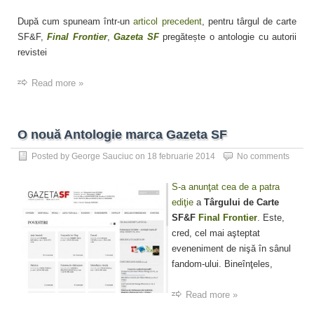
După cum spuneam într-un
articol precedent
, pentru târgul de carte
SF&F,
Final Frontier
,
Gazeta SF
pregătește o antologie cu autorii
revistei
Read more »
O nouă Antologie marca Gazeta SF
Posted by
George Sauciuc
on
18 februarie 2014
No comments
S-a anunţat cea de a patra
ediţie
a
Târgului de Carte
SF&F
Final Frontier
. Este,
cred, cel mai aşteptat
eveneniment de nişă în sânul
fandom-ului. Bineînţeles,
Read more »