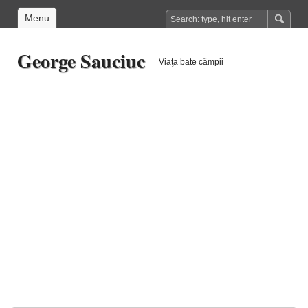
Menu
George Sauciuc
Viaţa bate câmpii