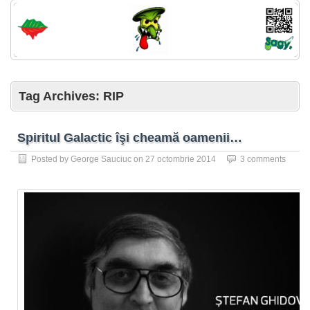
Tag Archives:
RIP
Spiritul Galactic îşi cheamă oamenii…
Posted by
George Sauciuc
on
27 octombrie 2014
3 comments