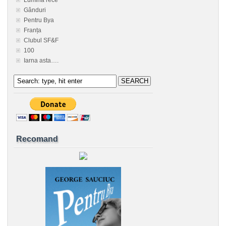
Gânduri
Pentru Bya
Franța
Clubul SF&F
100
Iarna asta….
Recomand