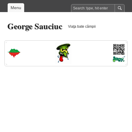
Menu
George Sauciuc
Viaţa bate câmpii