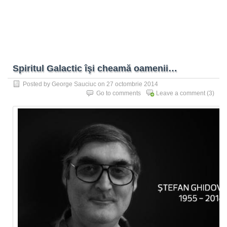
Spiritul Galactic îşi cheamă oamenii…
Posted by
George Sauciuc
on 27 octombrie 2014
Go to comments
Leave a comment
(3)