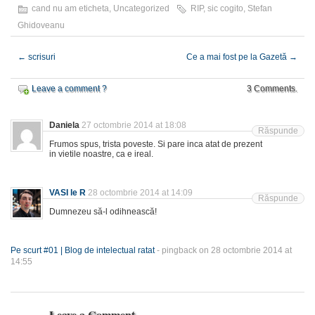
cand nu am eticheta
,
Uncategorized
RIP
,
sic cogito
,
Stefan
Ghidoveanu
←
scrisuri
Ce a mai fost pe la Gazetă
→
Leave a comment ?
3 Comments.
Daniela
27 octombrie 2014 at 18:08
Răspunde
Frumos spus, trista poveste. Si pare inca atat de prezent
in vietile noastre, ca e ireal.
VASI le R
28 octombrie 2014 at 14:09
Răspunde
Dumnezeu să-l odihnească!
Pe scurt #01 | Blog de intelectual ratat
- pingback on 28 octombrie 2014 at
14:55
Leave a Comment