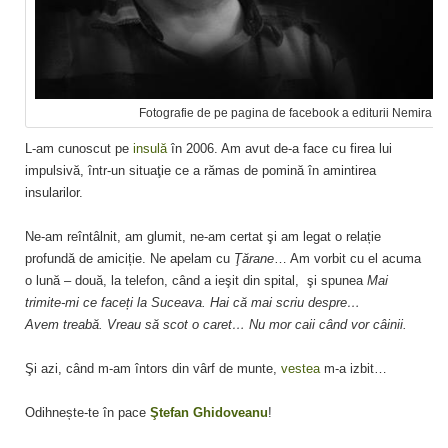
Fotografie de pe pagina de facebook a editurii Nemira
L-am cunoscut pe
insulă
în 2006. Am avut de-a face cu firea lui
impulsivă, într-un situaţie ce a rămas de pomină în amintirea
insularilor.
Ne-am reîntâlnit, am glumit, ne-am certat şi am legat o relație
profundă de amiciție. Ne apelam cu
Ţărane
… Am vorbit cu el acuma
o lună – două, la telefon, când a ieşit din spital, şi spunea
Mai
trimite-mi ce faceți la Suceava. Hai că mai scriu despre…
Avem treabă. Vreau să scot o caret… Nu mor caii când vor câinii.
Şi azi, când m-am întors din vârf de munte,
vestea
m-a izbit…
Odihnește-te în pace
Ştefan Ghidoveanu
!