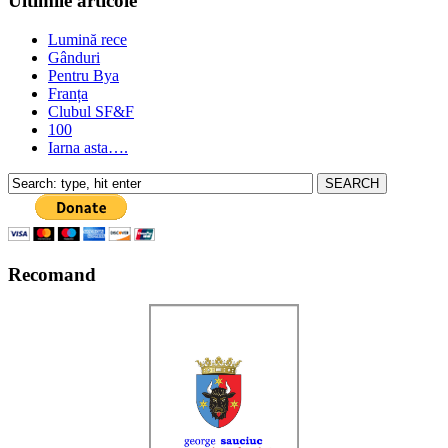
Ultimile articole
Lumină rece
Gânduri
Pentru Bya
Franța
Clubul SF&F
100
Iarna asta….
Recomand