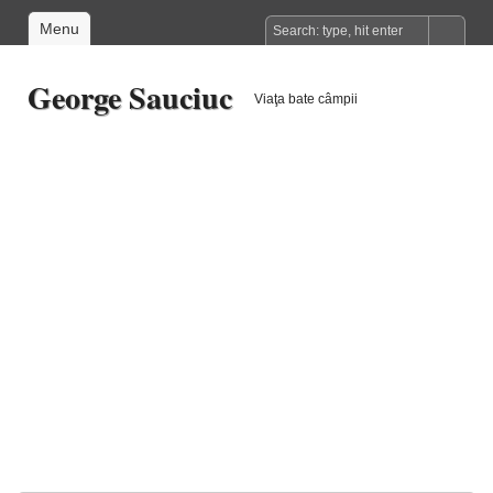
Menu
George Sauciuc
Viaţa bate câmpii