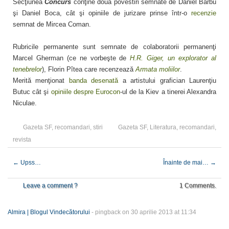
Secţiunea
Concurs
conţine două povestiri semnate de Daniel Barbu
şi Daniel Boca, cât şi opiniile de jurizare prinse într-o
recenzie
semnat de Mircea Coman.
Rubricile permanente sunt semnate de colaboratorii permanenţi
Marcel Gherman (ce ne vorbeşte de
H.R. Giger, un explorator al
tenebrelor
), Florin Pîtea care recenzează
Armata moliilor
.
Merită menţionat
banda desenată
a artistului grafician Laurenţiu
Butuc cât şi
opiniile despre Eurocon
-ul de la Kiev a tinerei Alexandra
Niculae.
Gazeta SF
,
recomandari
,
stiri
Gazeta SF
,
Literatura
,
recomandari
,
revista
←
Upss…
Înainte de mai…
→
Leave a comment ?
1 Comments.
Almira | Blogul Vindecătorului
- pingback on 30 aprilie 2013 at 11:34