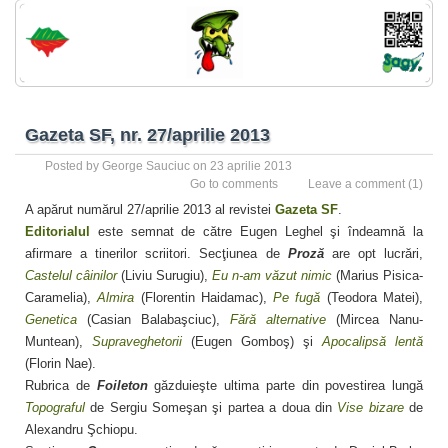
Gazeta SF, nr. 27/aprilie 2013
Posted by
George Sauciuc
on 23 aprilie 2013
Go to comments
Leave a comment
(1)
A apărut numărul 27/aprilie 2013 al revistei
Gazeta SF
.
Editorialul
este semnat de către Eugen Leghel şi îndeamnă la
afirmare a tinerilor scriitori. Secţiunea de
Proză
are opt lucrări,
Castelul câinilor
(Liviu Surugiu),
Eu n-am văzut nimic
(Marius Pisica-
Caramelia),
Almira
(Florentin Haidamac),
Pe fugă
(Teodora Matei),
Genetica
(Casian Balabaşciuc),
Fără alternative
(Mircea Nanu-
Muntean),
Supraveghetorii
(Eugen Gomboş) şi
Apocalipsă lentă
(Florin Nae).
Rubrica de
Foileton
găzduieşte ultima parte din povestirea lungă
Topograful
de Sergiu Someşan şi partea a doua din
Vise bizare
de
Alexandru Şchiopu.