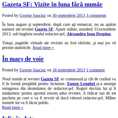
Gazeta SF: Vizite în luna fără număr
Posted by
George Sauciuc
on
30 septembrie 2013
3 comments
În luna august şi septembrie, după cum aţi remarcat, nu au apărut
numere ale revistei
Gazeta SF
. Apare mâine, numărul 31/octombrie
2013, sub bagheta noului redactor-şef,
Alexandru Ioan Despina
.
Totuşi, paginile virtuale ale revistei au fost răsfoite, şi mai jos vă
prezint statisticile.
Read more »
În marş de voie
Posted by
George Sauciuc
on
18 septembrie 2013
1 comment
Noul număr al revistei
Gazeta SF
se conturează şi cât de curând va
fi în formă pregătită pentru lecturare.
Eugen Lenghel
şi-a anunţat
retragerea din demnitatea de redactor-şef. Regret decizia lui şi îi
mulţumesc pentru aportul enorm adus revistei. A ridicat sus de tot
ştacheta pe care o va fi nevoit să ducă viitorul redactor-şef. Mâine
numele lui va fi făcut public.
Read more »