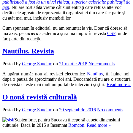
publicistică a fost la un nivel ridicat, superior celorlalte publicații de
gen
. Nu are rost atâta vreme cât sunt entități care refuză alte voci
decât cele agreate de reprezentații organizației din care fac parte şi
cu atât mai mut, inclusiv membrii lor.
Cum spuneam în editorial, nu am renunțat la vis. Doar că doresc să
mă axez pe
cariera
academică şi să mă implic în revista
CSF
, unde
fac parte din redacție.
Nautilus. Revista
Posted by
George Sauciuc
on
21 martie 2018
No comments
A apărut număr nou al revistei electronice
Nautilus
, în haine noi,
după o pauză de aproximativ doi ani. Deocamdată nu are o structură
de revistă ci este mai mult un portal de interviuri şi ştiri.
Read more »
O nouă revistă culturală
Posted by
George Sauciuc
on
20 septembrie 2016
No comments
Septembrie, pentru Suceava începe să capete dimensiuni
culturale. Dacă în 2015 a însemnat
Romcon
,
Read more »