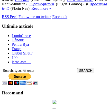
Nanu-Muntean),
Supraveghetorii
(Eugen Gomboş) şi
Apocalipsă
lentă
(Florin Nae).
Read more »
RSS Feed
Follow me on twitter.
Facebook
Ultimile articole
Lumină rece
Gânduri
Pentru Bya
Franța
Clubul SF&F
100
Iarna asta….
Recomand