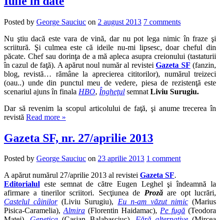
Iulie în date
Posted by
George Sauciuc
on
2 august 2013
7 comments
Nu ştiu dacă este vara de vină, dar nu pot lega nimic în fraze şi
scriitură. Şi culmea este că ideile nu-mi lipsesc, doar cheful din
păcate. Chef sau dorinţa de a mă apleca asupra creionului (tastaturii
în cazul de faţă). A apărut noul număr al revistei
Gazeta SF
(fanzin,
blog, revistă… rămâne la aprecierea cititorilor), numărul treizeci
(oau..) unde din punctul meu de vedere, piesa de rezistenţă este
scenariul ajuns în finala
HBO
,
Îngheţul
semnat
Liviu Surugiu.
Dar să revenim la scopul articolului de faţă, şi anume trecerea în
revistă
Read more »
Gazeta SF, nr. 27/aprilie 2013
Posted by
George Sauciuc
on
23 aprilie 2013
1 comment
A apărut numărul 27/aprilie 2013 al revistei
Gazeta SF
.
Editorialul
este semnat de către Eugen Leghel şi îndeamnă la
afirmare a tinerilor scriitori. Secţiunea de
Proză
are opt lucrări,
Castelul câinilor
(Liviu Surugiu),
Eu n-am văzut nimic
(Marius
Pisica-Caramelia),
Almira
(Florentin Haidamac),
Pe fugă
(Teodora
Matei),
Genetica
(Casian Balabaşciuc),
Fără alternative
(Mircea