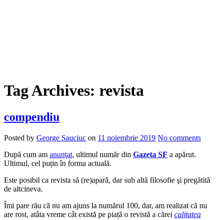
Tag Archives:
revista
compendiu
Posted by
George Sauciuc
on
11 noiembrie 2019
No comments
După cum am
anunţat
, ultimul număr din
Gazeta SF
a apărut.
Ultimul, cel puțin în forma actuală.
Este posibil ca revista să (re)apară, dar sub altă filosofie şi pregătită
de altcineva.
Îmi pare rău că nu am ajuns la numărul 100, dar, am realizat că nu
are rost, atâta vreme cât există pe piață o revistă a cărei
calitatea