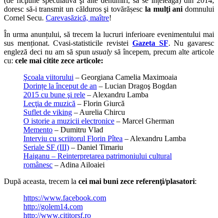
(de ficţiune speculativă şi alte denumiri, să se înțeleagă) din 2014,
doresc să-i transmit un călduros şi tovărășesc
la mulţi ani
domnului
Cornel Secu.
Carevasăzică, maître
!
În urma anunțului, să trecem la lucruri inferioare evenimentului mai
sus menționat. Cvasi-statisticile revistei
Gazeta SF
. Nu gavaresc
engleză deci nu am să spun
usualy
să începem, precum alte articole
cu:
cele mai citite zece articole:
Şcoala viitorului
– Georgiana Camelia Maximoaia
Dorințe la început de an
– Lucian Dragoş Bogdan
2015 cu bune şi rele
– Alexandru Lamba
Lecţia de muzică
– Florin Giurcă
Suflet de viking
– Aurelia Chircu
O istorie a muzicii electronice
– Marcel Gherman
Memento
– Dumitru Vlad
Interviu cu scriitorul Florin Pîtea
– Alexandru Lamba
Seriale SF (III)
– Daniel Timariu
Haiganu – Reinterpretarea patrimoniului cultural
românesc
– Adina Ailoaiei
După aceasta, trecem la
cei mai buni zece referenţi/plasatori
:
https://www.facebook.com
http://golem14.com
http://www.cititorsf.ro