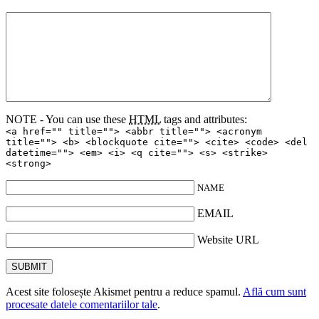
NOTE - You can use these
HTML
tags and attributes:
<a href="" title=""> <abbr title=""> <acronym
title=""> <b> <blockquote cite=""> <cite> <code> <del
datetime=""> <em> <i> <q cite=""> <s> <strike>
<strong>
NAME
EMAIL
Website URL
Acest site folosește Akismet pentru a reduce spamul.
Află cum sunt
procesate datele comentariilor tale
.