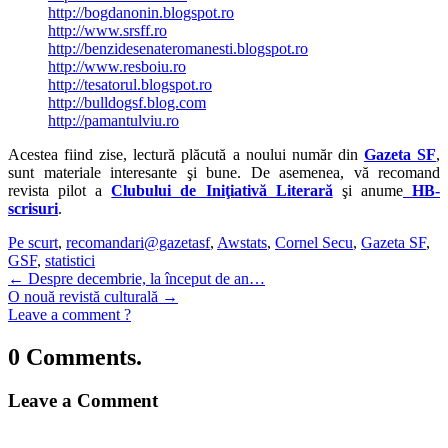
http://bogdanonin.blogspot.ro
http://www.srsff.ro
http://benzidesenateromanesti.blogspot.ro
http://www.resboiu.ro
http://tesatorul.blogspot.ro
http://bulldogsf.blog.com
http://pamantulviu.ro
Acestea fiind zise, lectură plăcută a noului număr din
Gazeta SF
,
sunt materiale interesante şi bune. De asemenea, vă recomand
revista pilot a
Clubului de Iniţiativă Literară
şi anume
HB-
scrisuri
.
Pe scurt
,
recomandari
@gazetasf
,
Awstats
,
Cornel Secu
,
Gazeta SF
,
GSF
,
statistici
←
Despre decembrie, la început de an…
O nouă revistă culturală
→
Leave a comment ?
0 Comments.
Leave a Comment