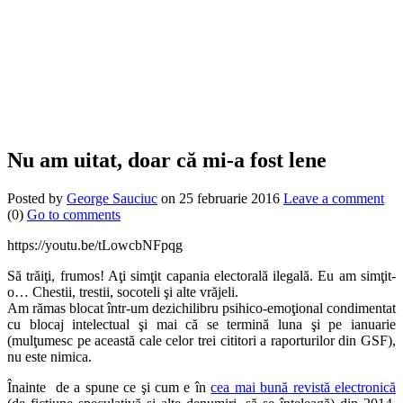
Nu am uitat, doar că mi-a fost lene
Posted by
George Sauciuc
on 25 februarie 2016
Leave a comment
(0)
Go to comments
https://youtu.be/tLowcbNFpqg
Să trăiţi, frumos! Aţi simţit capania electorală ilegală. Eu am simţit-
o… Chestii, trestii, socoteli şi alte vrăjeli.
Am rămas blocat într-um dezichilibru psihico-emoţional condimentat
cu blocaj intelectual şi mai că se termină luna şi pe ianuarie
(mulţumesc pe această cale celor trei cititori a raporturilor din GSF),
nu este nimica.
Înainte de a spune ce şi cum e în
cea mai bună revistă electronică