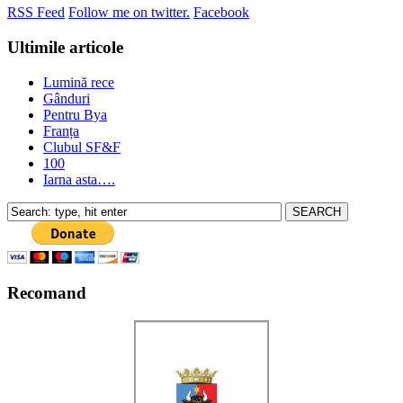
RSS Feed
Follow me on twitter.
Facebook
Ultimile articole
Lumină rece
Gânduri
Pentru Bya
Franța
Clubul SF&F
100
Iarna asta….
Recomand