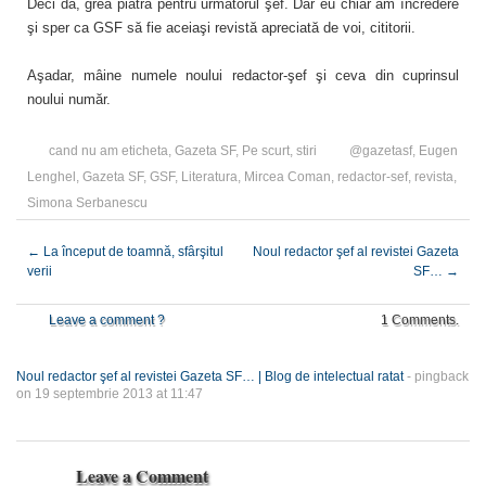
Deci da, grea piatră pentru următorul şef. Dar eu chiar am încredere
şi sper ca GSF să fie aceiaşi revistă apreciată de voi, cititorii.
Aşadar, mâine numele noului redactor-şef şi ceva din cuprinsul
noului număr.
cand nu am eticheta
,
Gazeta SF
,
Pe scurt
,
stiri
@gazetasf
,
Eugen
Lenghel
,
Gazeta SF
,
GSF
,
Literatura
,
Mircea Coman
,
redactor-sef
,
revista
,
Simona Serbanescu
←
La început de toamnă, sfârşitul
Noul redactor şef al revistei Gazeta
verii
SF…
→
Leave a comment ?
1 Comments.
Noul redactor şef al revistei Gazeta SF… | Blog de intelectual ratat
- pingback
on 19 septembrie 2013 at 11:47
Leave a Comment