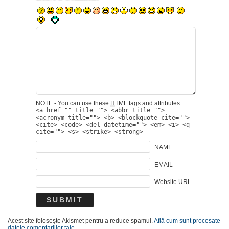
NOTE - You can use these
HTML
tags and attributes:
<a href="" title=""> <abbr title="">
<acronym title=""> <b> <blockquote cite="">
<cite> <code> <del datetime=""> <em> <i> <q
cite=""> <s> <strike> <strong>
NAME
EMAIL
Website URL
Acest site folosește Akismet pentru a reduce spamul.
Află cum sunt procesate
datele comentariilor tale
.