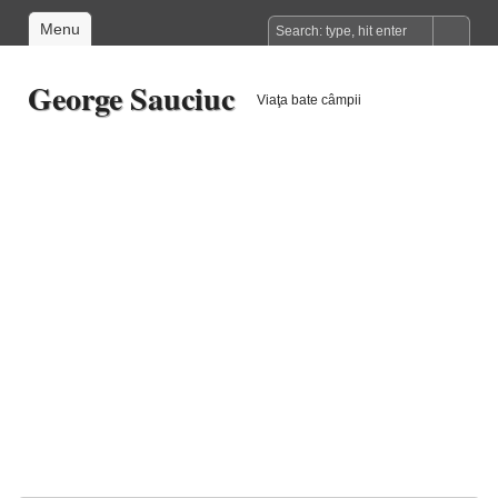
Menu
George Sauciuc
Viaţa bate câmpii