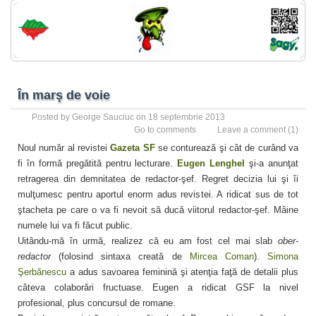
În marş de voie
Posted by
George Sauciuc
on 18 septembrie 2013
Go to comments
Leave a comment
(1)
Noul număr al revistei
Gazeta SF
se conturează şi cât de curând va
fi în formă pregătită pentru lecturare.
Eugen Lenghel
şi-a anunţat
retragerea din demnitatea de redactor-şef. Regret decizia lui şi îi
mulţumesc pentru aportul enorm adus revistei. A ridicat sus de tot
ştacheta pe care o va fi nevoit să ducă viitorul redactor-şef. Mâine
numele lui va fi făcut public.
Uitându-mă în urmă, realizez că eu am fost cel mai slab
ober-
redactor
(folosind sintaxa creată de
Mircea Coman
).
Simona
Şerbănescu
a adus savoarea feminină şi atenţia faţă de detalii plus
câteva colaborări fructuase. Eugen a ridicat GSF la nivel
profesional, plus concursul de romane.