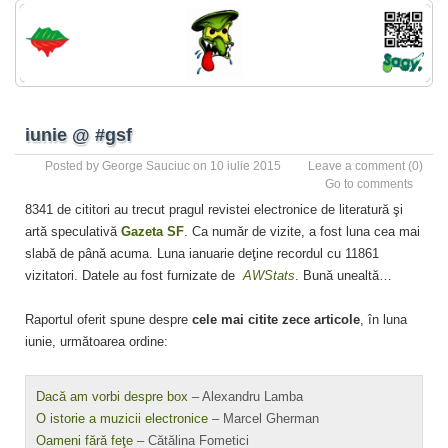
iunie @ #gsf
Posted by
George Sauciuc
on 10 iulie 2015
Leave a comment
(0)
Go to comments
8341 de cititori au trecut pragul revistei electronice de literatură şi
artă speculativă
Gazeta SF
. Ca număr de vizite, a fost luna cea mai
slabă de până acuma. Luna ianuarie deţine recordul cu 11861
vizitatori. Datele au fost furnizate de
AWStats
. Bună unealtă…
Raportul oferit spune despre
cele mai citite zece articole
, în luna
iunie, următoarea ordine:
Dacă am vorbi despre box
– Alexandru Lamba
O istorie a muzicii electronice
– Marcel Gherman
Oameni fără feţe
– Cătălina Fometici