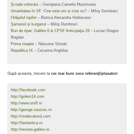
Şcoala viitorului
– Georgiana Camelia Maximoaia
Umanitatea în SF. Cine este om și cine nu?
– Miloş Dumbraci
Orăşelul lupilor
– Bianca Alexandra Horbovanu
Şamanul şi kurganu
l – Miloş Dumbraci
Bun de tipar: Galileo 6 & CPSF Anticipaţia 29
– Lucian Dragos
Bogdan
Prima noapte
– Natsume Sōseki
Republica IX
– Cezarina Anghilac
După aceasta, trecem la
cei mai buni zece referenţi/plasatori
:
http://facebook.com
http://golem14.com
http://www.srsff.ro
http://george.sauciuc.ro
http://vindecatorul.com
http://fantastica.ro
http://revista-galileo.ro