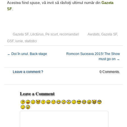
Acestea fiind spuse, vă invit să răsfoiţi ultimul număr din
Gazeta
SF
.
Gazeta SF
,
Lēctūrus
,
Pe scurt
,
recomandari
Awstats
,
Gazeta SF
,
GSF
,
iunie
,
statistici
←
Doi în unul. Back-stage
Romcon Suceava 2015! The Show
must go on
→
Leave a comment ?
0 Comments.
Leave a Comment