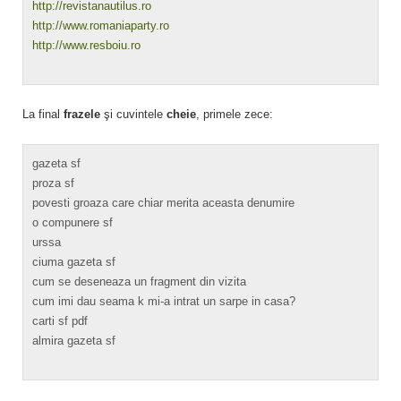
http://revistanautilus.ro
http://www.romaniaparty.ro
http://www.resboiu.ro
La final
frazele
şi cuvintele
cheie
, primele zece:
gazeta sf
proza sf
povesti groaza care chiar merita aceasta denumire
o compunere sf
urssa
ciuma gazeta sf
cum se deseneaza un fragment din vizita
cum imi dau seama k mi-a intrat un sarpe in casa?
carti sf pdf
almira gazeta sf