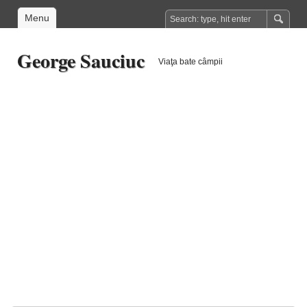
Menu
George Sauciuc
Viaţa bate câmpii