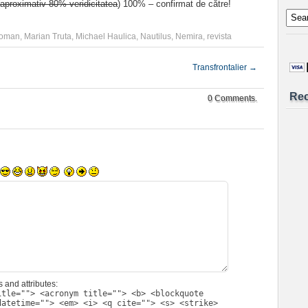
aproximativ 80% veridicitatea
) 100% – confirmat de către!
Coman
,
Marian Truta
,
Michael Haulica
,
Nautilus
,
Nemira
,
revista
Transfrontalier
→
Re
0 Comments.
 and attributes:
itle=""> <acronym title=""> <b> <blockquote
datetime=""> <em> <i> <q cite=""> <s> <strike>