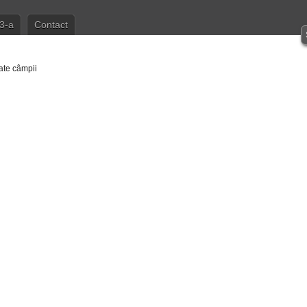
3-a
Contact
ate câmpii