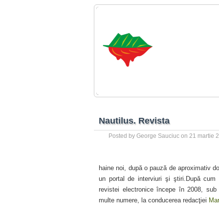
Nautilus. Revista
Posted by
George Sauciuc
on 21 martie 
haine noi, după o pauză de aproximativ do
un portal de interviuri şi ştiri.
După cum şt
revistei electronice începe în 2008, sub 
multe numere, la conducerea redacţiei
Mar