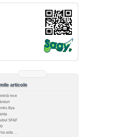
imile articole
umină rece
ânduri
ntru Bya
anța
lubul SF&F
00
rna asta….