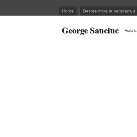
Home
Despre mine la persoana a 
George Sauciuc
Viaţa b