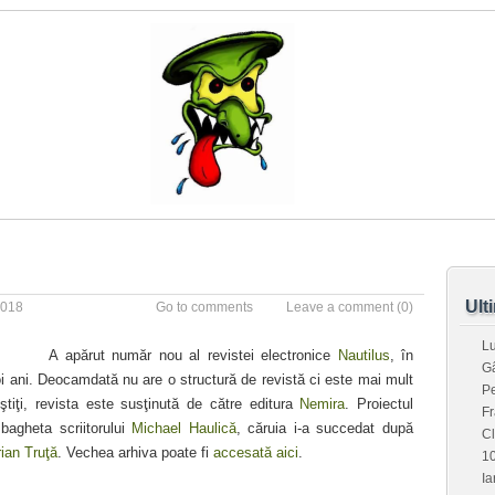
Ult
2018
Go to comments
Leave a comment
(0)
L
A apărut număr nou al revistei electronice
Nautilus
, în
G
i ani. Deocamdată nu are o structură de revistă ci este mai mult
Pe
iţi, revista este susţinută de către editura
Nemira
. Proiectul
Fr
bagheta scriitorului
Michael Haulică
, căruia i-a succedat după
C
ian Truţă
. Vechea arhiva poate fi
accesată aici
.
1
Ia