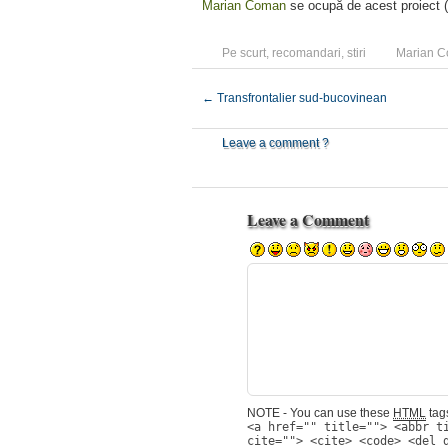
Marian Coman
se ocupă de acest proiect (
Pe scurt
,
recomandari
,
stiri
Marian 
←
Transfrontalier sud-bucovinean
Leave a comment ?
Leave a Comment
NOTE - You can use these
HTML
tags
<a href="" title=""> <abbr t
cite=""> <cite> <code> <del 