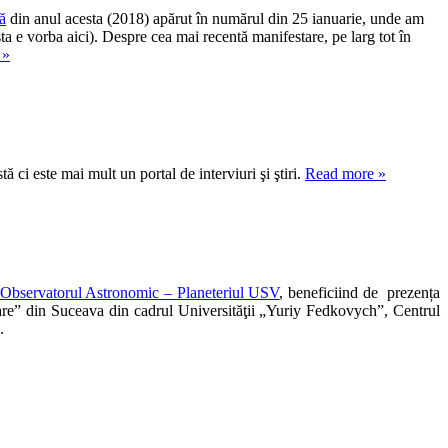
ă
din anul acesta (2018) apărut în numărul din 25 ianuarie, unde am
a e vorba aici). Despre cea mai recentă manifestare, pe larg tot în
 »
ci este mai mult un portal de interviuri şi ştiri.
Read more »
Observatorul Astronomic – Planeteriul USV
, beneficiind de prezența
Mare” din Suceava din cadrul Universităţii „Yuriy Fedkovych”, Centrul
.