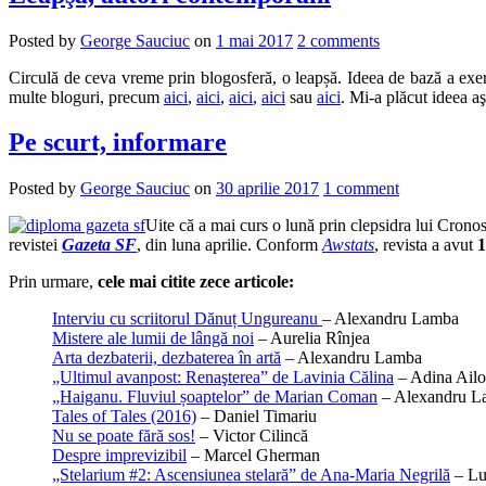
Posted by
George Sauciuc
on
1 mai 2017
2 comments
Circulă de ceva vreme prin blogosferă, o leapșă. Ideea de bază a exerci
multe bloguri, precum
aici
,
aici
,
aici
,
aici
sau
aici
. Mi-a plăcut ideea a
Pe scurt, informare
Posted by
George Sauciuc
on
30 aprilie 2017
1 comment
Uite că a mai curs o lună prin clepsidra lui Cronos.
revistei
Gazeta SF
, din luna aprilie. Conform
Awstats
, revista a avut
1
Prin urmare,
cele mai citite zece articole:
Interviu cu scriitorul Dănuț Ungureanu
– Alexandru Lamba
Mistere ale lumii de lângă noi
– Aurelia Rînjea
Arta dezbaterii, dezbaterea în artă
– Alexandru Lamba
„Ultimul avanpost: Renaşterea” de Lavinia Călina
– Adina Ailo
„Haiganu. Fluviul șoaptelor” de Marian Coman
– Alexandru L
Tales of Tales (2016)
– Daniel Timariu
Nu se poate fără sos!
– Victor Cilincă
Despre imprevizibil
– Marcel Gherman
„Stelarium #2: Ascensiunea stelară” de Ana-Maria Negrilă
– Lu