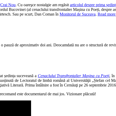
l
Crai Nou
. Cu oareşce nostalgie am regăsit
articolul despre prima ședinț
rdul Bucovinei (al cenaclului transfrontalier Mașina cu Poeți, despre ast
ürtesch. Sau pe scurt, Dan Coman în
Monitorul de Suceava
.
Read more
 o pauză de aproximativ doi ani. Deocamdată nu are o structură de revistă 
urat ședința suceveană a
Cenaclului Transfrontalier Mașina cu Poeți
, în
e susținută de Lectoratul de limbă română al Universităţii „Ștefan cel 
ivă Literară. Prima întâlnire a fost în Cernăuţi pe 26 septembrie 2016
vă recomand este documentarul de mai jos. Vizionare plăcută!