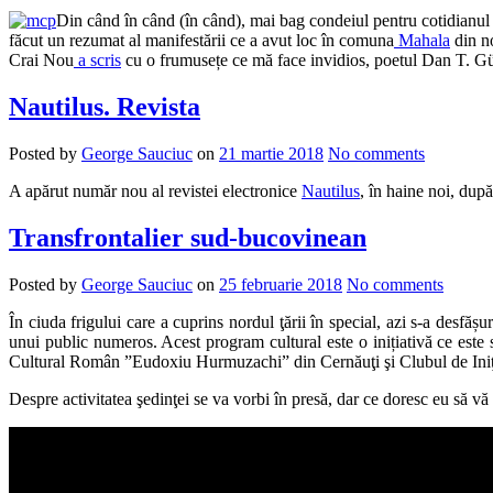
Din când în când (în când), mai bag condeiul pentru cotidianu
făcut un rezumat al manifestării ce a avut loc în comuna
Mahala
din no
Crai Nou
a scris
cu o frumusețe ce mă face invidios, poetul Dan T. G
Nautilus. Revista
Posted by
George Sauciuc
on
21 martie 2018
No comments
A apărut număr nou al revistei electronice
Nautilus
, în haine noi, după
Transfrontalier sud-bucovinean
Posted by
George Sauciuc
on
25 februarie 2018
No comments
În ciuda frigului care a cuprins nordul ţării în special, azi s-a desfăș
unui public numeros. Acest program cultural este o inițiativă ce est
Cultural Român ”Eudoxiu Hurmuzachi” din Cernăuţi şi Clubul de Iniţiat
Despre activitatea şedinţei se va vorbi în presă, dar ce doresc eu să 