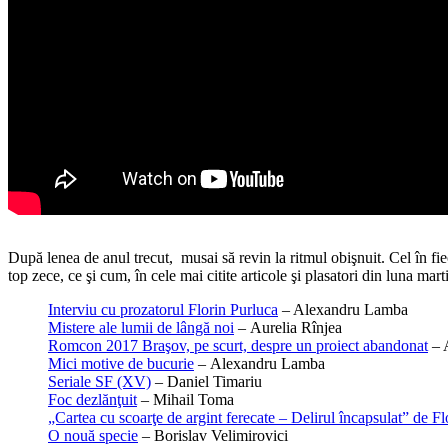
După lenea de anul trecut, musai să revin la ritmul obişnuit. Cel în fi
top zece, ce şi cum, în cele mai citite articole şi plasatori din luna mar
Interviu cu prozatorul Florin Purluca
– Alexandru Lamba
Mistere ale lumii de lângă noi
– Aurelia Rînjea
Romcon 2017 Braşov, pe scurt, despre un proiect abandonat
– 
Mici motive de bucurie
– Alexandru Lamba
Seriale SF (XV)
– Daniel Timariu
Foc dezlănţuit
– Mihail Toma
„Cartea cu scoarţe de argint ferecate – Delirul încapsulat” de Fl
O nouă specie
– Borislav Velimirovici