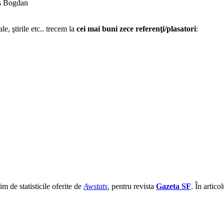
ş Bogdan
e, ştirile etc.. trecem la
cei mai buni zece referenţi/plasatori
:
im de statisticile oferite de
Awstats
,
pentru revista
Gazeta SF
. În artic