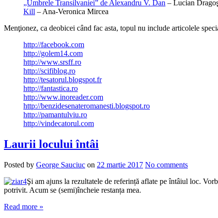
„Umbrele Transilvaniei” de Alexandru V. Dan
– Lucian Drago
Kill
– Ana-Veronica Mircea
Menţionez, ca deobicei când fac asta, topul nu include articolele special
http://facebook.com
http://golem14.com
http://www.srsff.ro
http://scifiblog.ro
http://tesatorul.blogspot.fr
http://fantastica.ro
http://www.inoreader.com
http://benzidesenateromanesti.blogspot.ro
http://pamantulviu.ro
http://vindecatorul.com
Laurii locului întâi
Posted by
George Sauciuc
on
22 martie 2017
No comments
Şi am ajuns la rezultatele de referință aflate pe întâiul loc. Vorb
potrivit. Acum se (semi)încheie restanța mea.
Read more »