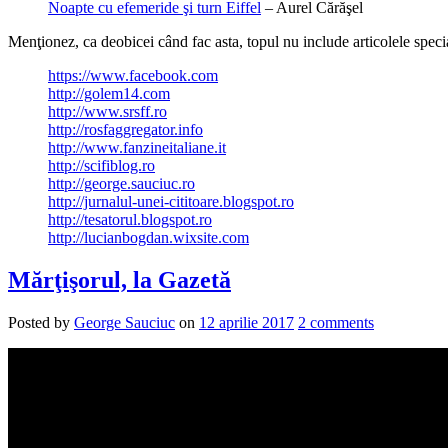
Noapte cu efemeride şi turn Eiffel
– Aurel Cărăşel
Menţionez, ca deobicei când fac asta, topul nu include articolele special
https://www.facebook.com
http://golem14.com
http://www.srsff.ro
http://rosfaggregator.info
http://www.fanzineitaliane.it
http://scifiblog.ro
http://george.sauciuc.ro
http://jurnalul-unei-cititoare.blogspot.ro
http://tesatorul.blogspot.ro
http://lucianbogdan.wixsite.com
Mărţişorul, la Gazetă
Posted by
George Sauciuc
on
12 aprilie 2017
2 comments