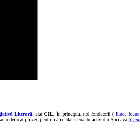
ţiativă Literară
, aka
CIL
. În principiu, noi fondatorii (
Ilinca Ioan
lu dedicat prozei, pentru că celălalt cenaclu activ din Suceava (
Cena