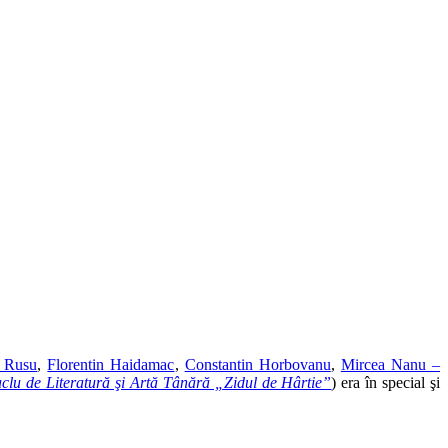
a Rusu
,
Florentin Haidamac
,
Constantin Horbovanu
,
Mircea Nanu –
clu de Literatură şi Artă Tânără „Zidul de Hârtie”
) era în special şi