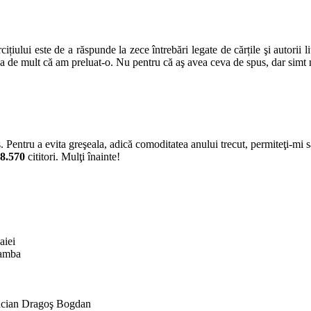
țiului este de a răspunde la zece întrebări legate de cărțile şi autorii l
şa de mult că am preluat-o. Nu pentru că aş avea ceva de spus, dar simt
 Pentru a evita greşeala, adică comoditatea anului trecut, permiteţi-mi să 
8.570
cititori. Mulţi înainte!
aiei
amba
cian Dragoş Bogdan