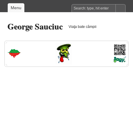
Menu
George Sauciuc
Viaţa bate câmpii