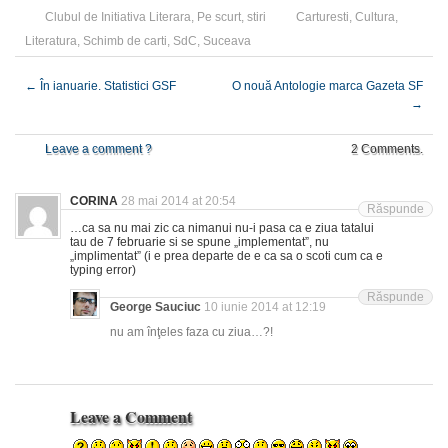
Clubul de Initiativa Literara
,
Pe scurt
,
stiri
Carturesti
,
Cultura
,
Literatura
,
Schimb de carti
,
SdC
,
Suceava
←
În ianuarie. Statistici GSF
O nouă Antologie marca Gazeta SF
→
Leave a comment ?
2 Comments.
CORINA
28 mai 2014 at 20:54
Răspunde
…ca sa nu mai zic ca nimanui nu-i pasa ca e ziua tatalui
tau de 7 februarie si se spune „implementat”, nu
„implimentat” (i e prea departe de e ca sa o scoti cum ca e
typing error)
Răspunde
George Sauciuc
10 iunie 2014 at 12:19
nu am înţeles faza cu ziua…?!
Leave a Comment