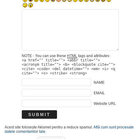
NOTE - You can use these
HTML
tags and attributes:
<a href="" title=""> <abbr title="">
<acronym title=""> <b> <blockquote cite="">
<cite> <code> <del datetime=""> <em> <i> <q
cite=""> <s> <strike> <strong>
NAME
EMAIL
Website URL
Acest site folosește Akismet pentru a reduce spamul.
Află cum sunt procesate
datele comentariilor tale
.