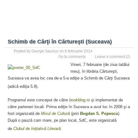
Schimb de Cărţi în Cărtureşti (Suceava)
Posted by
George Sauciuc
on 6 februarie 2014
Go to comments
Leave a comment
(2)
Vineri, 7 februarie (de ziua tatălui
meu), în librăria Cărtureşti,
Suceava va avea loc cea de-a 5-a ediţie a Schimb de Cărţi Suceava
(adică ediţia 5.8).
Programul este conceput de către
bookblog.ro
şi implementat de
către parteneri locali. Prima ediţie în Suceava a avut loc în 2008 şi a
fost organizată de
Mixul de Cultură
(prin
Bogdan S. Popescu
).
După o pauză cam mare, pe plan local, SdC, este organizată
de
Clubul de Iniţiativă Literară
.