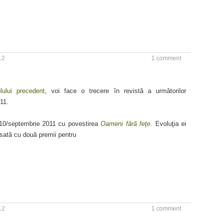
12
1 comment
olului precedent
, voi face o trecere în revistă a următorilor
11.
10/septembrie 2011 cu povestirea
Oameni fără feţe
. Evoluţia ei
nsată cu două premii pentru
12
1 comment