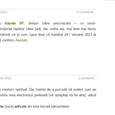
e 2013
2 comments
tru
Gazeta SF
, binișor către preconizata – cu umor-
târziat raportul către ţară, dar, vorba aia, mai bine mai târziu
i mărunți ce şi cum, spun doar că numărul
24 / ianuarie 2013
al
311 conform
Awstats
.
rie 2012
1 comment
ă creștem spiritual. Dar înainte de a purcede să vedem cum au
revista mea electronică preferată (vă așteptați să fie alta), adică
ite
(zece)
articole
din luna trecută (decembrie):