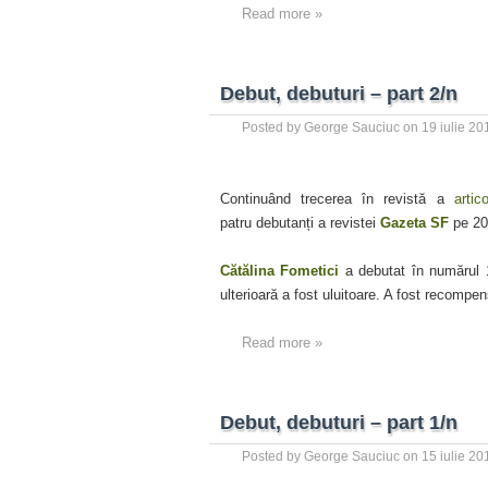
Read more »
Debut, debuturi – part 2/n
Posted by
George Sauciuc
on
19 iulie 20
Continuând trecerea în revistă a
artic
patru debutanți a revistei
Gazeta SF
pe 20
Cătălina Fometici
a debutat în numărul 
ulterioară a fost uluitoare. A fost recompe
Read more »
Debut, debuturi – part 1/n
Posted by
George Sauciuc
on
15 iulie 20