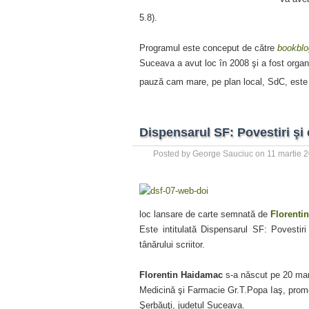
5.8).
Programul este conceput de către
bookblo
Suceava a avut loc în 2008 şi a fost orga
pauză cam mare, pe plan local, SdC, este
Dispensarul SF: Povestiri şi 
Posted by
George Sauciuc
on
11 martie 
loc lansare de carte semnată de
Florenti
Este intitulată Dispensarul SF: Povestiri
tânărului scriitor.
Florentin Haidamac
s-a născut pe 20 mart
Medicină şi Farmacie Gr.T.Popa Iaş, prom
Şerbăuţi, județul Suceava.