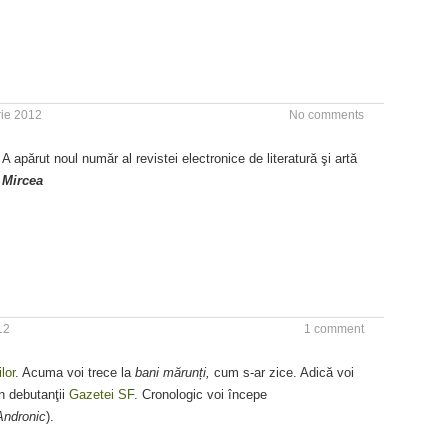
ie 2012
No comments
A apărut noul număr al revistei electronice de literatură şi artă
)
Mircea
12
1 comment
lor
. Acuma voi trece la
bani mărunți,
cum s-ar zice. Adică voi
in debutanţii
Gazetei SF
. Cronologic voi începe
Andronic
).