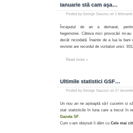
Ianuarie stă cam aşa…
Posted by
George Sauciuc
on
1 februari
Începutul de an a demarat, pen
hegemonie. Câteva mici provocări mi-au în
decât niciodată. Înainte de a lua la ban
revistei are recordul de vizitatori unici: 9
Read more »
Ultimile statistici GSF…
Posted by
George Sauciuc
on
27 decemb
Un nou an ne așteaptă să-l cucerim si s
stat statisticile în luna care a trecut în 
Gazeta SF
.
Cum v-am obișnuit îi dăm cu
Cele mai cit