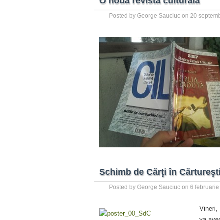
O nouă revistă culturală
Posted by
George Sauciuc
on
20 septemb
Schimb de Cărţi în Cărtureşt
Posted by
George Sauciuc
on
6 februari
Vineri,
va avea