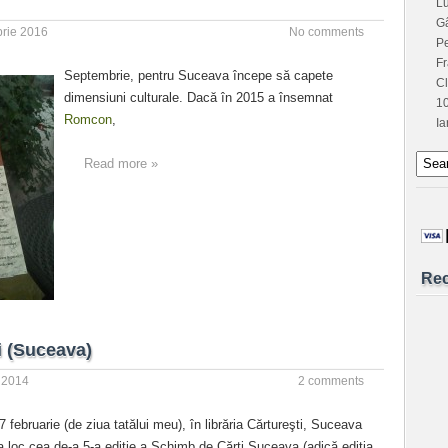
L
G
rie 2016
No comments
Pe
Fr
Septembrie, pentru Suceava începe să capete
C
dimensiuni culturale. Dacă în 2015 a însemnat
1
Romcon
,
Ia
Read more »
Re
i (Suceava)
e 2014
2 comments
 7 februarie (de ziua tatălui meu), în librăria Cărtureşti, Suceava
 loc cea de-a 5-a ediţie a Schimb de Cărţi Suceava (adică ediţia