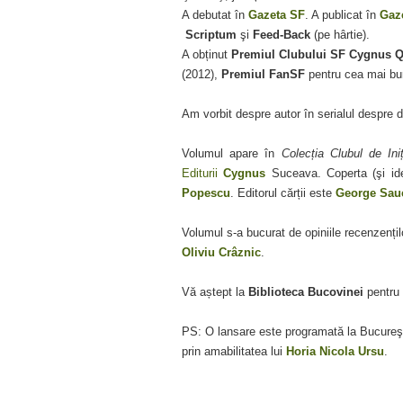
A debutat în
Gazeta SF
. A publicat în
Gaz
Scriptum
şi
Feed-Back
(pe hârtie).
A obținut
Premiul Clubului SF Cygnus 
(2012),
Premiul FanSF
pentru cea mai bun
Am vorbit despre autor în serialul despre deb
Volumul apare în
Colecția Clubul de Iniț
Editurii
Cygnus
Suceava. Coperta (şi ide
Popescu
. Editorul cărții este
George Sau
Volumul s-a bucurat de opiniile recenzenți
Oliviu Crâznic
.
Vă aștept la
Biblioteca Bucovinei
pentru a
PS: O lansare este programată la Bucureşt
prin amabilitatea lui
Horia Nicola Ursu
.