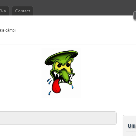
3-a
Contact
ate câmpii
Ult