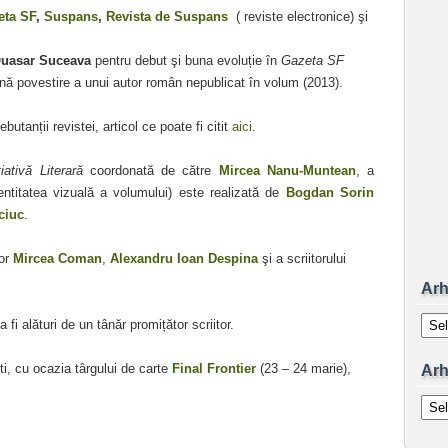
eta SF
,
Suspans
,
Revista de Suspans
( reviste electronice) şi
Quasar Suceava
pentru debut şi buna evoluție în
Gazeta SF
ă povestire a unui autor român nepublicat în volum (2013).
utanții revistei, articol ce poate fi citit
aici
.
iativă Literară
coordonată de către
Mircea Nanu-Muntean
, a
ntitatea vizuală a volumului) este realizată de
Bogdan Sorin
ciuc
.
lor
Mircea Coman
,
Alexandru Ioan Despina
şi a scriitorului
Arh
Arhiv
 fi alături de un tânăr promițător scriitor.
i, cu ocazia târgului de carte
Final Frontier
(23 – 24 marie),
Arh
Arhiv