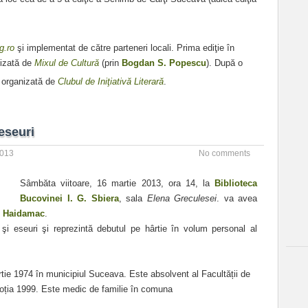
g.ro
şi implementat de către parteneri locali. Prima ediţie în
nizată de
Mixul de Cultură
(prin
Bogdan S. Popescu
). După o
 organizată de
Clubul de Iniţiativă Literară
.
eseuri
2013
No comments
Sâmbăta viitoare, 16 martie 2013, ora 14, la
Biblioteca
Bucovinei I. G. Sbiera
, sala
Elena Greculesei
. va avea
n Haidamac
.
 şi eseuri şi reprezintă debutul pe hârtie în volum personal al
ie 1974 în municipiul Suceava. Este absolvent al Facultății de
oția 1999. Este medic de familie în comuna