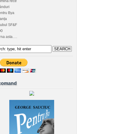
umină rece
ânduri
ntru Bya
anța
lubul SF&F
00
rna asta….
comand