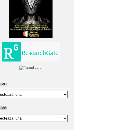
ive
e
ive
e