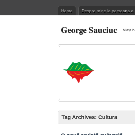
Home
Despre mine la persoana a 
George Sauciuc
Viaţa b
Tag Archives:
Cultura